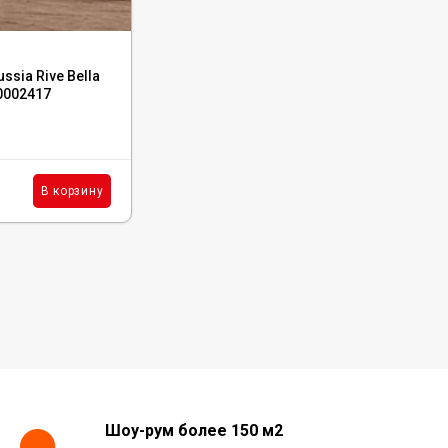
Код:
610090001941
ssia Rive Bella
Бордюр Atlas Concorde Russia Drift Dark
90002417
Listello 7.2x80, 610090001941
Под заказ
630
₽
шт.
В корзину
В корзину
/
Шоу-рум более 150 м2