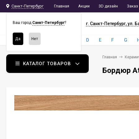
Санкт-Петербург
Главная
Акции
3D дизайн
Заказ
СПБ
СНАБ
Ваш город
Санкт-Петербург
?
г. Санкт-Петербург, ул. Б
Бренды:
4
A
B
C
D
E
F
G
Главная
Керами
КАТАЛОГ ТОВАРОВ
Бордюр Atl