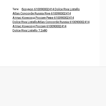
Теги:
бордюр 610090002414 Dolce Riva Listello
Atlas Concorde Russia Rive 610090002414
Атлас Конкорд Россия Риве 610090002414
Dolce Riva ListelloAtlas Concorde Russia 610090002414
Атлас Конкорд Россия 610090002414
Dolce Riva Listello 7.2x80