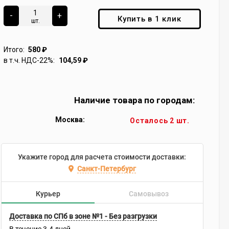
-
+
Купить в 1 клик
шт.
Итого:
580
₽
в т.ч. НДС-22%:
104,59
₽
Наличие товара по городам:
Москва:
Осталось 2 шт.
Укажите город для расчета стоимости доставки:
Санкт-Петербург
Курьер
Самовывоз
Доставка по СПб в зоне №1 - Без разгрузки