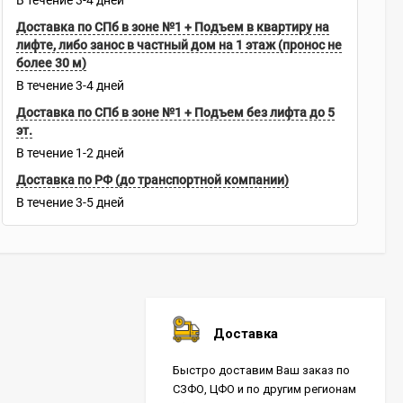
В течение
3-4
дней
Доставка по СПб в зоне №1 + Подъем в квартиру на
лифте, либо занос в частный дом на 1 этаж (пронос не
более 30 м)
В течение
3-4
дней
Доставка по СПб в зоне №1 + Подъем без лифта до 5
эт.
В течение
1-2
дней
Доставка по РФ (до транспортной компании)
В течение
3-5
дней
Доставка
Быстро доставим Ваш заказ по
СЗФО, ЦФО и по другим регионам