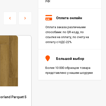
РФ!
Оплата онлайн
Оплата заказа различными
способами: по QR-коду, по
ссылке на оплату, по счету на
оплату с НДС-22%
Большой выбор
Более 10 000 образцов товара
представлено у нашем шоуруме
Код:
1002-2
rland Parquet S
Каменный SPC ламинат Tulesna Verano
1002-2 Mairu