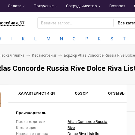
Оплата
Получение
Сотрудничество
Возврат
ассейная, 37
Все кате
H
I
K
L
M
N
O
P
R
S
T
ческая плитка
Керамогранит
Бордюр Atlas Concorde Russia Rive Dolce 
as Concorde Russia Rive Dolce Riva Lis
ХАРАКТЕРИСТИКИ
ОБЗОР
ОТЗЫВЫ
0
Производитель
Производитель
Atlas Concorde Russia
Коллекция
Rive
Название товара
Dolce Riva Listello