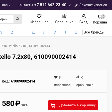
+7 812 642-23-40
О нас
Контакты
Заказать звонок
0
гории
Избранное
Сравнение
Вход
Корзина
V
Z
Г
Д
Л
С
Т
Ц
Все бренды
Riva Listello 7.2x80, 610090002414
tello 7.2x80, 610090002414
В
К
Код:
610090002414
избранное
сравнению
580
₽
шт.
/
Добавить в корзиину