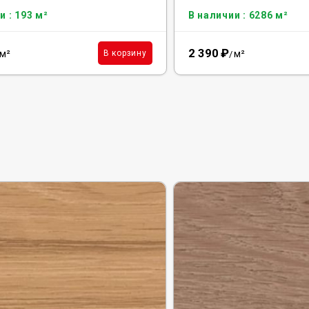
и : 193 м²
В наличии : 6286 м²
2 390
₽
м²
м²
В корзину
/