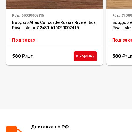
Код:
610090002415
Код:
61009
Бордюр Atlas Concorde Russia Rive Antica
Бордюр At
Riva Listello 7.2x80, 610090002415
Riva Liste
Под заказ
Под зак
580
₽
580
₽
шт.
шт
В корзину
/
/
Доставка по РФ