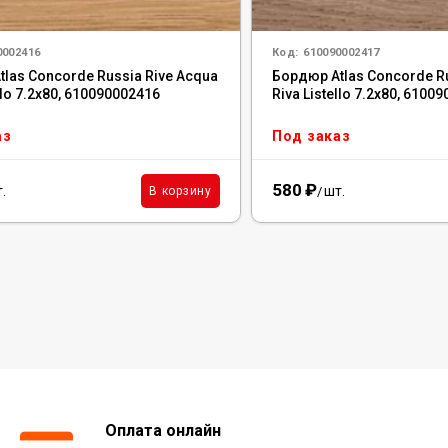
0002416
Код:
610090002417
las Concorde Russia Rive Acqua
Бордюр Atlas Concorde Ru
llo 7.2x80, 610090002416
Riva Listello 7.2x80, 6100
аз
Под заказ
580
₽
.
шт.
В корзину
/
Оплата онлайн