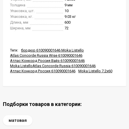
Толщина
9 мм
Упаковка, шт.
10
Упаковка, кг.
9.03 кг
Длина, мм
600
Ширина, мм
72
Теги:
бордюр 610090001646 Moka Listello
Atlas Concorde Russia Wise 610090001646
Атлас Конкорд Россия Вайз 610090001646
Moka ListelloAtlas Concorde Russia 610090001646
Атлас Конкорд Россия 610090001646
Moka Listello 7.2x60
Подборки товаров в категории:
матовая