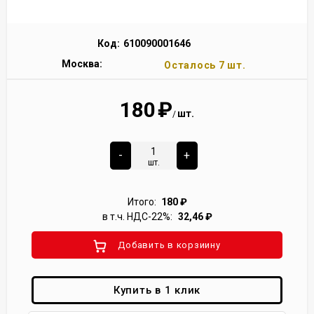
Код:
610090001646
Москва:
Осталось 7 шт.
180
₽
шт.
/
-
+
шт.
Итого:
180
₽
в т.ч. НДС-22%:
32,46
₽
Добавить в корзиину
Купить в 1 клик