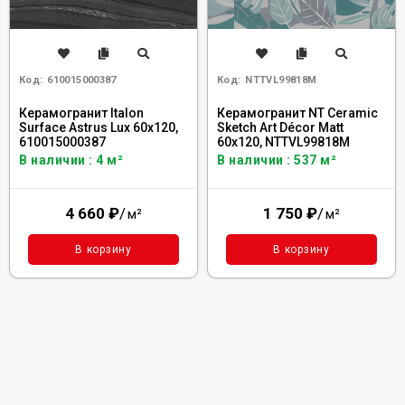
Код:
610015000387
Код:
NTTVL99818M
Керамогранит Italon
Керамогранит NT Ceramic
Surface Astrus Lux 60x120,
Sketch Art Décor Matt
610015000387
60x120, NTTVL99818M
В наличии : 4 м²
В наличии : 537 м²
4 660
₽
/
1 750
₽
/
м²
м²
В корзину
В корзину