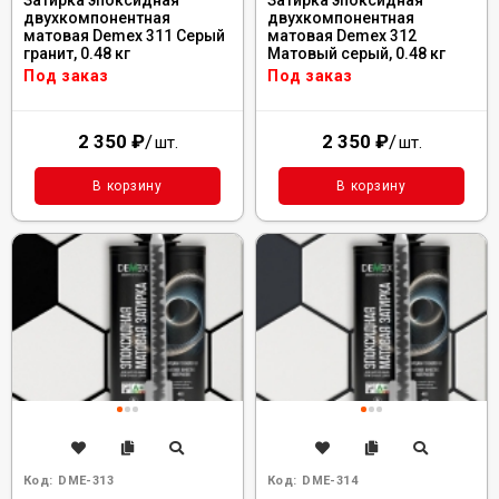
Затирка эпоксидная
Затирка эпоксидная
двухкомпонентная
двухкомпонентная
матовая Demex 311 Серый
матовая Demex 312
гранит, 0.48 кг
Матовый серый, 0.48 кг
Под заказ
Под заказ
2 350
₽
/
2 350
₽
/
шт.
шт.
В корзину
В корзину
Код:
DME-313
Код:
DME-314