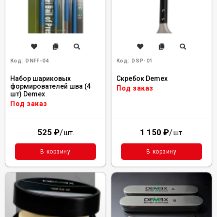
Код:
DNFF-04
Код:
DSP-01
Набор шариковых
Скребок Demex
формирователей шва (4
Под заказ
шт) Demex
Под заказ
525
₽
/
1 150
₽
/
шт.
шт.
В корзину
В корзину