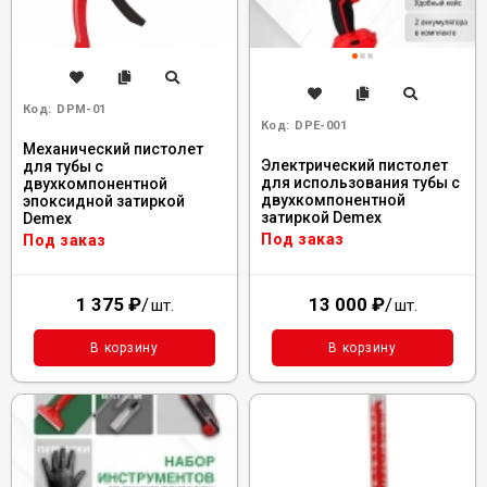
Код:
DPM-01
Код:
DPE-001
Механический пистолет
Электрический пистолет
для тубы с
для использования тубы с
двухкомпонентной
двухкомпонентной
эпоксидной затиркой
затиркой Demex
Demex
Под заказ
Под заказ
1 375
₽
/
13 000
₽
/
шт.
шт.
В корзину
В корзину