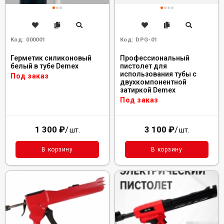
Код:
000001
Код:
DPG-01
Герметик силиконовый
Профессиональный
белый в тубе Demex
пистолет для
использования тубы с
Под заказ
двухкомпонентной
затиркой Demex
Под заказ
1 300
₽
/
3 100
₽
/
шт.
шт.
В корзину
В корзину