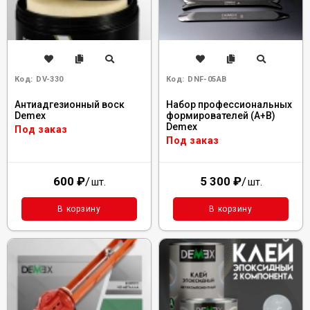
Код:
DV-330
Код:
DNF-05AB
Антиадгезионный воск
Набор профессиональных
Demex
формирователей (А+В)
Demex
Под заказ
Под заказ
600
₽
/
5 300
₽
/
шт.
шт.
В корзину
В корзину