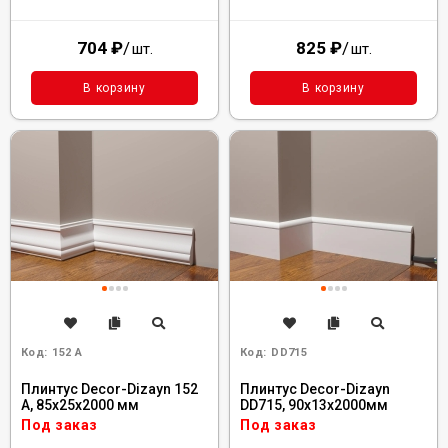
704
₽
/
825
₽
/
шт.
шт.
В корзину
В корзину
Код:
152 A
Код:
DD715
Плинтус Decor-Dizayn 152
Плинтус Decor-Dizayn
A, 85x25x2000 мм
DD715, 90x13x2000мм
Под заказ
Под заказ