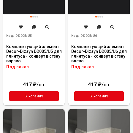
Код:
DD005/U5
Код:
DD005/U6
Комплектующий элемент
Комплектующий элемент
Decor-Dizayn DD005/U5 для
Decor-Dizayn DD005/U6 для
плинтуса - конверт в стену
плинтуса - конверт в стену
вправо
влево
Под заказ
Под заказ
417
₽
/
417
₽
/
шт.
шт.
В корзину
В корзину