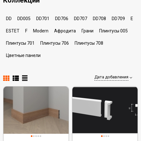
Коллекции
DD
DD005
DD701
DD706
DD707
DD708
DD709
E
ESTET
F
Modern
Афродита
Грани
Плинтусы 005
Плинтусы 701
Плинтусы 706
Плинтусы 708
Цветные панели
Дата добавления