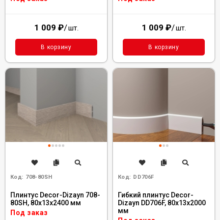
1 009
₽
/
1 009
₽
/
шт.
шт.
В корзину
В корзину
Код:
708-80SH
Код:
DD706F
Плинтус Decor-Dizayn 708-
Гибкий плинтус Decor-
80SH, 80x13x2400 мм
Dizayn DD706F, 80x13x2000
мм
Под заказ