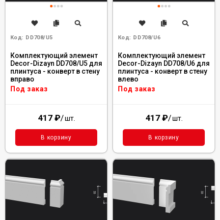
Код:
DD708/U5
Код:
DD708/U6
Комплектующий элемент
Комплектующий элемент
Decor-Dizayn DD708/U5 для
Decor-Dizayn DD708/U6 для
плинтуса - конверт в стену
плинтуса - конверт в стену
вправо
влево
Под заказ
Под заказ
417
₽
/
417
₽
/
шт.
шт.
В корзину
В корзину