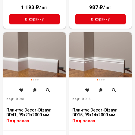
1 193
₽
/
987
₽
/
шт.
шт.
В корзину
В корзину
Код:
DD41
Код:
DD15
Плинтус Decor-Dizayn
Плинтус Decor-Dizayn
DD41, 99x21x2000 мм
DD15, 99x14x2000 мм
Под заказ
Под заказ