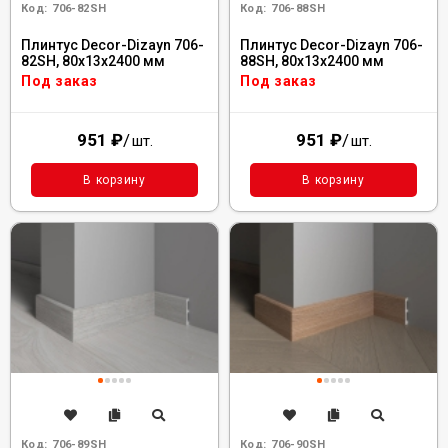
Код:
706-82SH
Код:
706-88SH
Плинтус Decor-Dizayn 706-
Плинтус Decor-Dizayn 706-
82SH, 80x13x2400 мм
88SH, 80x13x2400 мм
Под заказ
Под заказ
951
₽
/
951
₽
/
шт.
шт.
В корзину
В корзину
Код:
706-89SH
Код:
706-90SH