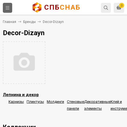
СПБ
СНАБ
0
Главная
Бренды
Decor-Dizayn
Decor-Dizayn
Лепнина и декор
Карнизы
Плинтусы
Молдинги
Стеновые
Декоративные
Клей и
панели
элементы
инструм