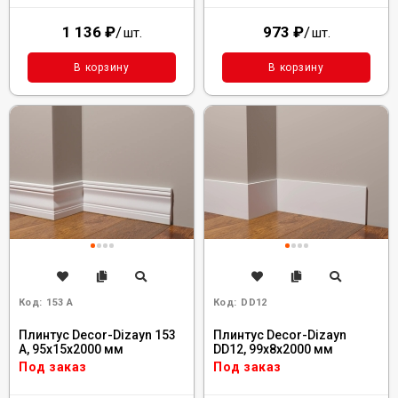
1 136
₽
/
973
₽
/
шт.
шт.
В корзину
В корзину
Код:
153 A
Код:
DD12
Плинтус Decor-Dizayn 153
Плинтус Decor-Dizayn
A, 95x15x2000 мм
DD12, 99x8x2000 мм
Под заказ
Под заказ