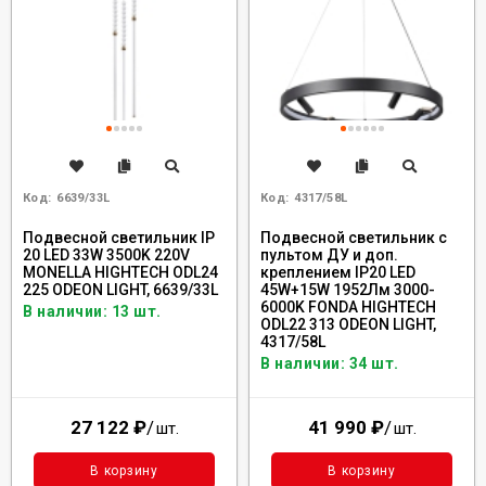
Код:
6639/33L
Код:
4317/58L
Подвесной светильник IP
Подвесной светильник с
20 LED 33W 3500K 220V
пультом ДУ и доп.
MONELLA HIGHTECH ODL24
креплением IP20 LED
225 ODEON LIGHT, 6639/33L
45W+15W 1952Лм 3000-
6000K FONDA HIGHTECH
В наличии: 13 шт.
ODL22 313 ODEON LIGHT,
4317/58L
В наличии: 34 шт.
27 122
₽
/
41 990
₽
/
шт.
шт.
В корзину
В корзину