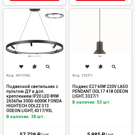
Код:
4317/93L
Код:
3327/1
Подвесной светильник с
Подвес E27 60W 220V LASO
пультом ДУ и доп.
PENDANT ODL17 418 ODEON
креплением IP20 LED 89W
LIGHT, 3327/1
2656Лм 3000-6000K FONDA
В наличии: 53 шт.
HIGHTECH ODL22 313
ODEON LIGHT, 4317/93L
В наличии: 38 шт.
57 729
₽
/
5 985
₽
/
шт.
шт.