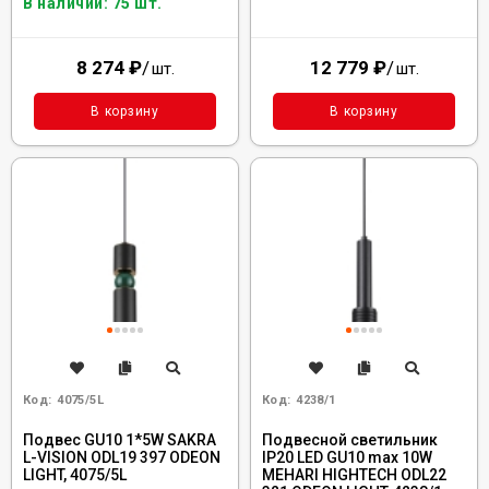
В наличии: 75 шт.
8 274
₽
/
12 779
₽
/
шт.
шт.
В корзину
В корзину
Код:
4075/5L
Код:
4238/1
Подвес GU10 1*5W SAKRA
Подвесной светильник
L-VISION ODL19 397 ODEON
IP20 LED GU10 max 10W
LIGHT, 4075/5L
MEHARI HIGHTECH ODL22