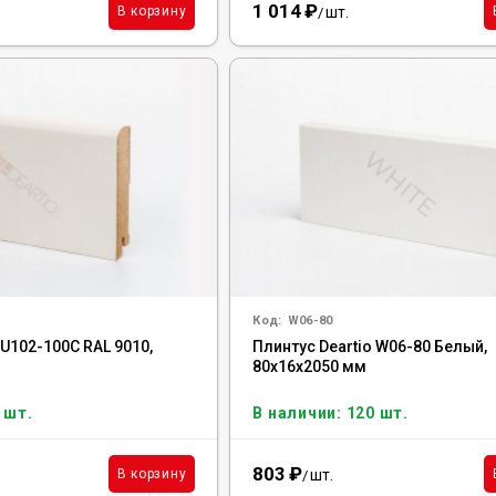
1 014
₽
шт.
В корзину
/
Код:
W06-80
 U102-100C RAL 9010,
Плинтус Deartio W06-80 Белый,
80x16x2050 мм
 шт.
В наличии: 120 шт.
803
₽
шт.
В корзину
/