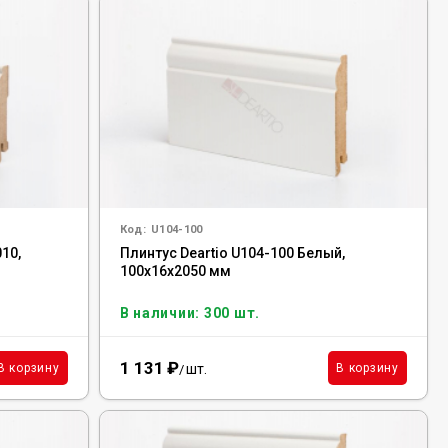
Код:
U104-100
010,
Плинтус Deartio U104-100 Белый,
100x16x2050 мм
В наличии: 300 шт.
1 131
₽
шт.
В корзину
В корзину
/