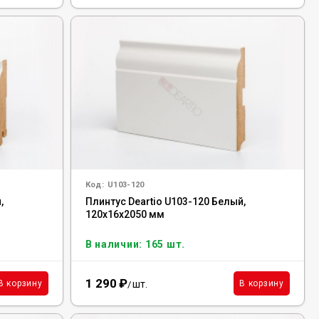
Код:
U103-120
,
Плинтус Deartio U103-120 Белый,
120x16x2050 мм
В наличии: 165 шт.
1 290
₽
шт.
В корзину
В корзину
/