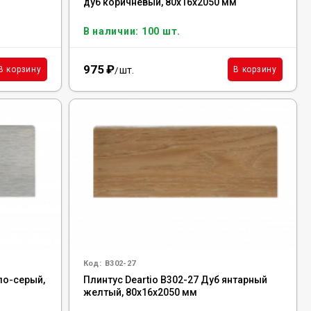
дуб коричневый, 80x16x2050 мм
В наличии: 100 шт.
975
₽
шт.
В корзину
В корзину
/
Код:
B302-27
ло-серый,
Плинтус Deartio B302-27 Дуб янтарный
желтый, 80x16x2050 мм