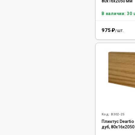
80x16x2050 мм
В наличии: 30 
975
₽
шт.
/
Код:
B302-25
Плинтус Dearti
дуб, 80x16x205