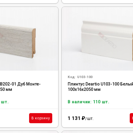
Код:
U103-100
 B202-01 Дуб Монте-
Плинтус Deartio U103-100 Белый
050 мм
100x16x2050 мм
 шт.
В наличии: 110 шт.
1 131
₽
шт.
В корзину
/