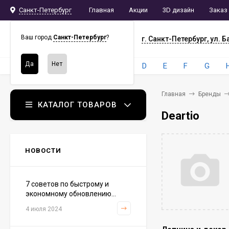
Санкт-Петербург
Главная
Акции
3D дизайн
Заказ
СПБ
СНАБ
Ваш город
Санкт-Петербург
?
г. Санкт-Петербург, ул. Б
Бренды:
4
A
B
C
D
E
F
G
Главная
Бренды
КАТАЛОГ ТОВАРОВ
Deartio
НОВОСТИ
7 советов по быстрому и
экономному обновлению...
4 июля 2024