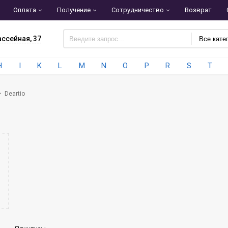
Оплата
Получение
Сотрудничество
Возврат
ассейная, 37
Все кате
H
I
K
L
M
N
O
P
R
S
T
Deartio