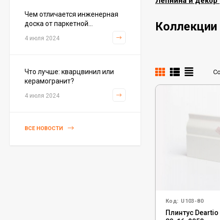
Лепнина и декор
Чем отличается инженерная
доска от паркетной...
Коллекции
4 июля 2024
Что лучше: кварцвинил или
С
керамогранит?
4 июля 2024
ВСЕ НОВОСТИ
Код:
U103-80
Плинтус Deartio