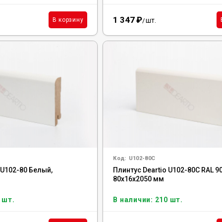
1 347
₽
шт.
В корзину
/
Код:
U102-80C
 U102-80 Белый,
Плинтус Deartio U102-80C RAL 9
80x16x2050 мм
 шт.
В наличии: 210 шт.