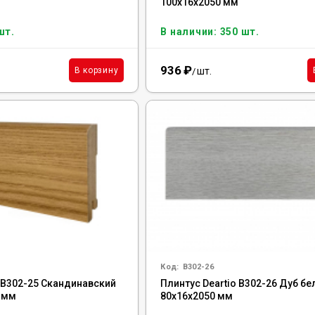
100x16x2050 мм
шт.
В наличии: 350 шт.
936
₽
шт.
В корзину
/
Код:
B302-26
o B302-25 Скандинавский
Плинтус Deartio B302-26 Дуб бе
0 мм
80x16x2050 мм