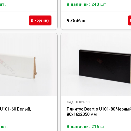
шт.
В наличии: 240 шт.
975
₽
шт.
В корзину
/
Код:
U101-80
 U101-60 Белый,
Плинтус Deartio U101-80 Черный
80x16x2050 мм
 шт.
В наличии: 216 шт.