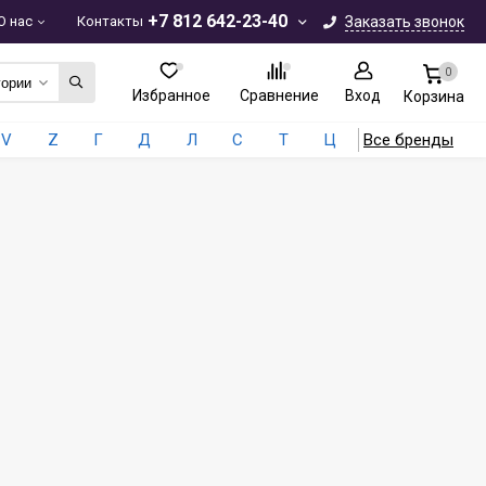
+7 812 642-23-40
О нас
Контакты
Заказать звонок
0
гории
Избранное
Сравнение
Вход
Корзина
V
Z
Г
Д
Л
С
Т
Ц
Все бренды