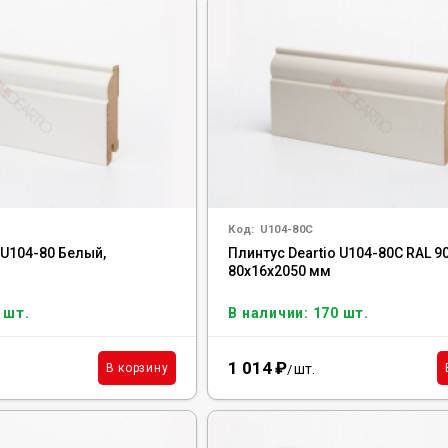
Код:
U104-80C
 U104-80 Белый,
Плинтус Deartio U104-80C RAL 9
80x16x2050 мм
 шт.
В наличии: 170 шт.
1 014
₽
шт.
В корзину
/