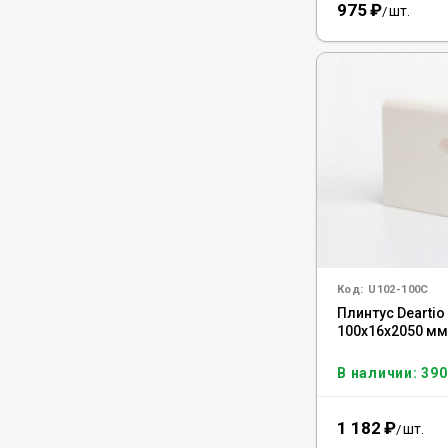
975
₽
шт.
/
Код:
U102-100C
Плинтус Deartio
100x16x2050 мм
В наличии: 390
1 182
₽
шт.
/