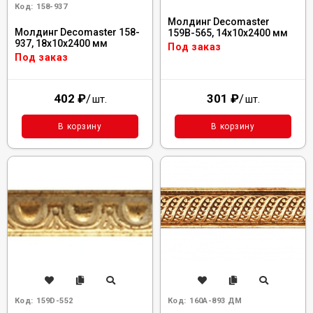
Код:
158-937
Молдинг Decomaster
Молдинг Decomaster 158-
159B-565, 14x10x2400 мм
937, 18x10x2400 мм
Под заказ
Под заказ
402
₽
/
301
₽
/
шт.
шт.
В корзину
В корзину
Код:
159D-552
Код:
160A-893 ДМ