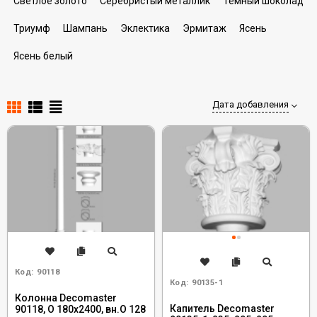
Светлое золото
Серебристый металлик
Темный шоколад
Триумф
Шампань
Эклектика
Эрмитаж
Ясень
Ясень белый
Дата добавления
Код:
90118
Код:
90135-1
Колонна Decomaster
Капитель Decomaster
90118, O 180x2400, вн.O 128