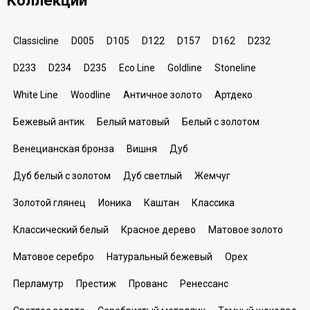
Коллекции
Classicline
D005
D105
D122
D157
D162
D232
D233
D234
D235
Eco Line
Goldline
Stoneline
White Line
Woodline
Античное золото
Артдеко
Бежевый антик
Белый матовый
Белый с золотом
Венецианская бронза
Вишня
Дуб
Дуб белый с золотом
Дуб светлый
Жемчуг
Золотой глянец
Ионика
Каштан
Классика
Классический белый
Красное дерево
Матовое золото
Матовое серебро
Натуральный бежевый
Орех
Перламутр
Престиж
Прованс
Ренессанс