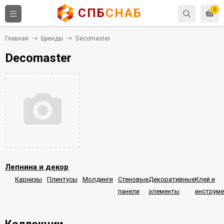
СПБ
СНАБ
0
Главная
Бренды
Decomaster
Decomaster
Лепнина и декор
Карнизы
Плинтусы
Молдинги
Стеновые
Декоративные
Клей и
панели
элементы
инструм