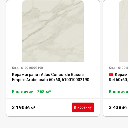
Код:
610010002190
Код:
61001
Керамогранит Atlas Concorde Russia
Керамо
Empire Arabescato 60x60, 610010002190
Ret 60x60
В наличии : 268 м²
В наличи
3 190
₽
3 438
₽
м²
В корзину
/
/