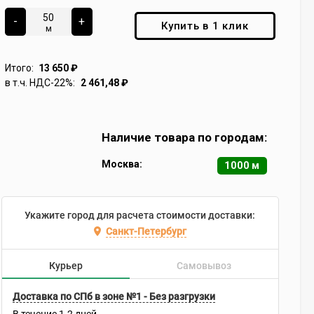
-
+
Купить в 1 клик
м
Итого:
13 650
₽
в т.ч. НДС-22%:
2 461,48
₽
Наличие товара по городам:
Москва:
1000 м
Укажите город для расчета стоимости доставки:
Санкт-Петербург
Курьер
Самовывоз
Доставка по СПб в зоне №1 - Без разгрузки