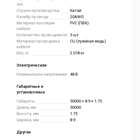
лет
Страна производства
Китай
Калибр провода
20AWG
Материал изоляции
PVC (ПВХ)
кабеля
Количество проводников
5 шт
Материал проводника
CU (лужёная медь)
кабеля
Вес, кг.
2.018 кг
Электрические
Номинальное напряжение
48 В
Габаритные и
установочные
Габариты
50000 × 8.9 × 1.75
Длина, мм
50000
Высота, мм
1.75
Ширина, мм
8.9
Другие