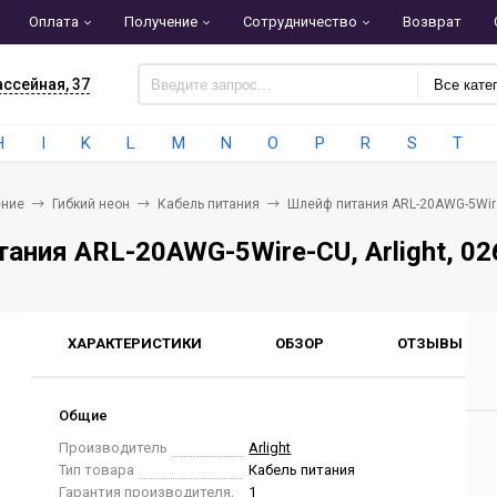
Оплата
Получение
Сотрудничество
Возврат
ассейная, 37
Все кате
H
I
K
L
M
N
O
P
R
S
T
ние
Гибкий неон
Кабель питания
Шлейф питания ARL-20AWG-5Wire-
ания ARL-20AWG-5Wire-CU, Arlight, 0
ХАРАКТЕРИСТИКИ
ОБЗОР
ОТЗЫВЫ
0
Общие
Производитель
Arlight
Тип товара
Кабель питания
Гарантия производителя,
1