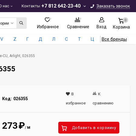
+7 812 642-23-40
О нас
Контакты
Заказать звонок
0
гории
Избранное
Сравнение
Вход
Корзина
V
Z
Г
Д
Л
С
Т
Ц
Все бренды
CU, Arlight, 026355
26355
В
К
Код:
026355
избранное
сравнению
273
₽
м
/
Добавить в корзиину