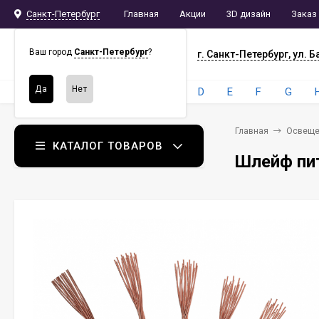
Санкт-Петербург
Главная
Акции
3D дизайн
Заказ
СПБ
СНАБ
Ваш город
Санкт-Петербург
?
г. Санкт-Петербург, ул. Б
Бренды:
4
A
B
C
D
E
F
G
Главная
Освеще
КАТАЛОГ ТОВАРОВ
Шлейф пит