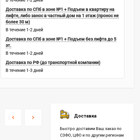
В течение
1-2
дней
Доставка по СПб в зоне №1 + Подъем в квартиру на
лифте, либо занос в частный дом на 1 этаж (пронос не
более 30 м)
В течение
1-2
дней
Доставка по СПб в зоне №1 + Подъем без лифта до 5
эт.
В течение
1-2
дней
Доставка по РФ (до транспортной компании)
В течение
1-3
дней
Доставка
Быстро доставим Ваш заказ по
СЗФО, ЦФО и по другим регионам