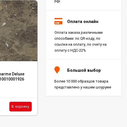
РФ!
Оплата онлайн
Оплата заказа различными
способами: по QR-коду, по
ссылке на оплату, по счету на
оплату с НДС-22%
Код:
GRS01-20-60
Большой выбор
harme Deluxe
Керамогранит Gresse Ellora Ivory 60x60,
610010001926
GRS01-20
Более 10 000 образцов товара
представлено у нашем шоуруме
В наличии : 349 м²
1 823
₽
м²
В корзину
В корзину
/