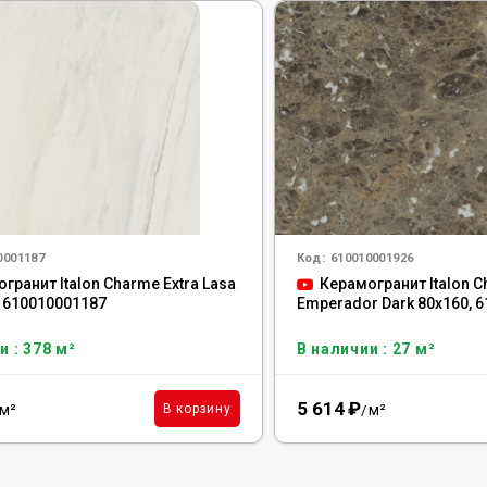
0001187
Код:
610010001926
гранит Italon Charme Extra Lasa
Керамогранит Italon C
, 610010001187
Emperador Dark 80x160, 
и : 378 м²
В наличии : 27 м²
5 614
₽
м²
м²
В корзину
/