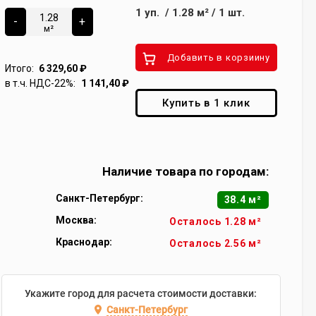
1
уп.
/
1.28
м²
/
1
шт.
-
+
м²
Добавить в корзиину
Итого:
6 329,60
₽
в т.ч. НДС-22%:
1 141,40
₽
Купить в 1 клик
Наличие товара по городам:
Санкт-Петербург:
38.4 м²
Москва:
Осталось 1.28 м²
Краснодар:
Осталось 2.56 м²
Укажите город для расчета стоимости доставки:
Санкт-Петербург