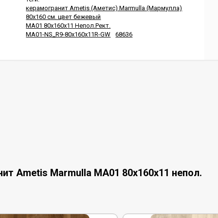
керамогранит Ametis (Аметис) Marmulla (Мармулла)
80x160 см. цвет бежевый
MA01 80x160x11 Непол.Рект.
MA01-NS_R9-80x160x11R-GW
68636
ит Ametis Marmulla MA01 80x160x11 непол.