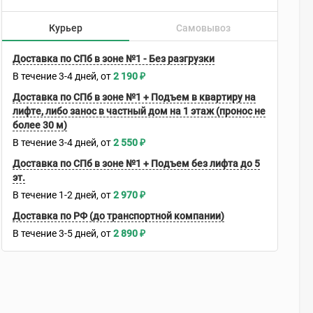
Курьер
Самовывоз
Доставка по СПб в зоне №1 - Без разгрузки
В течение
3-4
дней
2 190
₽
Доставка по СПб в зоне №1 + Подъем в квартиру на
лифте, либо занос в частный дом на 1 этаж (пронос не
более 30 м)
В течение
3-4
дней
2 550
₽
Доставка по СПб в зоне №1 + Подъем без лифта до 5
эт.
В течение
1-2
дней
2 970
₽
Доставка по РФ (до транспортной компании)
В течение
3-5
дней
2 890
₽