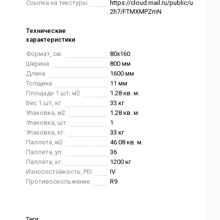
Ссылка на текстуры
https://cloud.mail.ru/public/u
2h7/FTMXMPZmN
Технические
характеристики
Формат, см.
80x160
Ширина
800 мм
Длина
1600 мм
Толщина
11 мм
Площадь 1 шт, м2
1.28 кв. м.
Вес 1 шт, кг.
33 кг
Упаковка, м2
1.28 кв. м.
Упаковка, шт.
1
Упаковка, кг.
33 кг
Паллета, м2
46.08 кв. м.
Паллета, уп.
36
Паллета, кг.
1200 кг
Износостойкость, PEI
IV
Противоскольжение
R9
Теги: