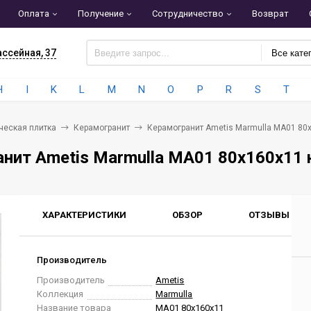
Оплата
Получение
Сотрудничество
Возврат
ассейная, 37
Все кате
H
I
K
L
M
N
O
P
R
S
T
ческая плитка
Керамогранит
Керамогранит Ametis Marmulla MA01 80x
нит Ametis Marmulla MA01 80x160x11 н
ХАРАКТЕРИСТИКИ
ОБЗОР
ОТЗЫВЫ
0
Производитель
Производитель
Ametis
Коллекция
Marmulla
Название товара
MA01 80x160x11