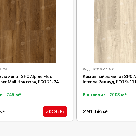
1-24
Код:
ECO 9-11 MC
 ламинат SPC Alpine Floor
Каменный ламинат SPC Al
uper Matt Ноктюрн, ЕСО 21-24
Intense Редвуд, ECO 9-11
и : 745 м²
В наличии : 2003 м²
2 910
₽
м²
м²
В корзину
/