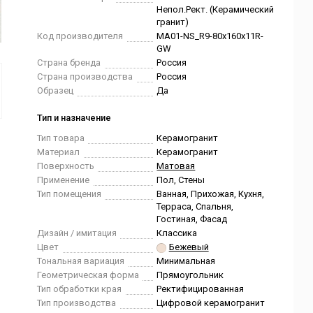
Непол.Рект. (Керамический
гранит)
Код производителя
MA01-NS_R9-80x160x11R-
GW
Страна бренда
Россия
Страна производства
Россия
Образец
Да
Тип и назначение
Тип товара
Керамогранит
Материал
Керамогранит
Поверхность
Матовая
Применение
Пол, Стены
Тип помещения
Ванная, Прихожая, Кухня,
Терраса, Спальня,
Гостиная, Фасад
Дизайн / имитация
Классика
Цвет
Бежевый
Тональная вариация
Минимальная
Геометрическая форма
Прямоугольник
Тип обработки края
Ректифицированная
Тип производства
Цифровой керамогранит