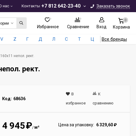
+7 812 642-23-40
О нас
Контакты
Заказать звонок
0
гории
Избранное
Сравнение
Вход
Корзина
V
Z
Г
Д
Л
С
Т
Ц
Все бренды
160x11 непол. рект.
епол. рект.
В
К
Код:
68636
избранное
сравнению
4 945
₽
Цена за упаковку:
6 329,60
₽
м²
/