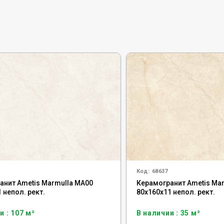
Код:
68637
анит Ametis Marmulla MA00
Керамогранит Ametis Ma
 непол. рект.
80x160x11 непол. рект.
и : 107 м²
В наличии : 35 м²