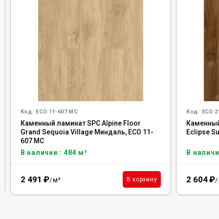
Код:
ECO 11-607 MC
Код:
ECO 2
Каменный ламинат SPC Alpine Floor
Каменный
Grand Sequoia Village Миндаль, ECO 11-
Eclipse S
607 MC
В наличии : 484 м²
В наличи
2 491
₽
2 604
₽
м²
В корзину
/
/