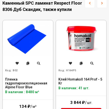
Каменный SPC ламинат Respect Floor
8306 Дуб Скандик, также купили
Код:
B02
Код:
H164P5
Пленка
Клей Homakoll 164 Prof - 5
гидропароизоляционная
Кг
Alpine Floor Blue
В наличии: 41 шт.
В наличии : 8480 м²
3 844
₽
/
шт.
134
₽
/
м²