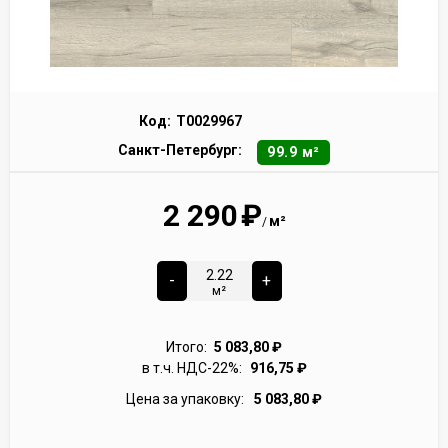
Код:
Т0029967
Санкт-Петербург:
99.9 м²
2 290
₽
м²
/
-
+
м²
Итого:
5 083,80
₽
в т.ч. НДС-22%:
916,75
₽
Цена за упаковку:
5 083,80
₽