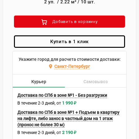
2
уп.
/
2.22
м²
/
10
шт.
Добавить в корзиину
Купить в 1 клик
Укажите город для расчета стоимости доставки:
Санкт-Петербург
Курьер
Самовывоз
Доставка по СПб в зоне №1 - Без разгрузки
В течение
2-3
дней
1 990
₽
Доставка по СПб в зоне №1 + Подъем в квартиру
на лифте, либо занос в частный дом на 1 этаж
(пронос не более 30 м)
В течение
2-3
дней
2 190
₽