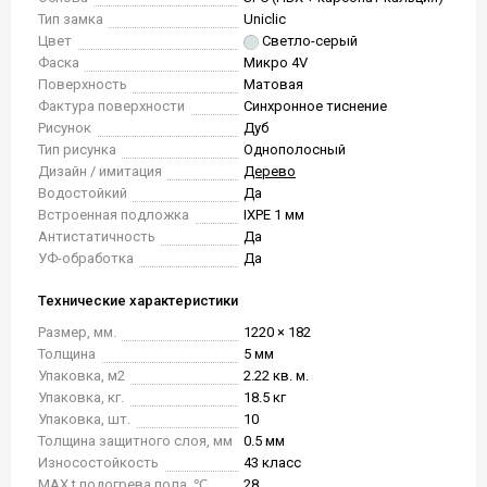
Тип замка
Uniclic
Цвет
Светло-серый
Фаска
Микро 4V
Поверхность
Матовая
Фактура поверхности
Синхронное тиснение
Рисунок
Дуб
Тип рисунка
Однополосный
Дизайн / имитация
Дерево
Водостойкий
Да
Встроенная подложка
IXPE 1 мм
Антистатичность
Да
УФ-обработка
Да
Технические характеристики
Размер, мм.
1220 × 182
Толщина
5 мм
Упаковка, м2
2.22 кв. м.
Упаковка, кг.
18.5 кг
Упаковка, шт.
10
Толщина защитного слоя, мм
0.5 мм
Износостойкость
43 класс
MAX t подогрева пола, ℃
28