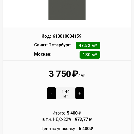
Код:
610010004159
Санкт-Петербург:
47.52 м²
Москва:
180 м²
3 750
₽
м²
/
-
+
м²
Итого:
5 400
₽
в т.ч. НДС-22%:
973,77
₽
Цена за упаковку:
5 400
₽