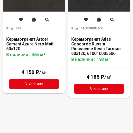
Код:
869
Код:
610010005606
Керамогранит Artcer
Керамогранит Atlas
Cement Azure Nero Matt
Concorde Russia
60x120
Rinascente Resin Tarmac
60x120, 610010005606
В наличии : 465 м²
В наличии : 193 м²
4 150
₽
/
м²
4 185
₽
/
м²
В корзину
В корзину