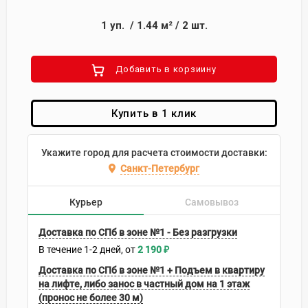
1
уп.
/
1.44
м²
/
2
шт.
Добавить в корзиину
Купить в 1 клик
Укажите город для расчета стоимости доставки:
Санкт-Петербург
Курьер
Самовывоз
Доставка по СПб в зоне №1 - Без разгрузки
В течение
1-2
дней
2 190
₽
Доставка по СПб в зоне №1 + Подъем в квартиру
на лифте, либо занос в частный дом на 1 этаж
(пронос не более 30 м)