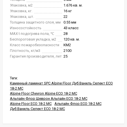
Упаковка, м2
1.676 кв. м.
Упаковка, кг.
16 кг
Упаковка, шт.
22
Толщина защитного слоя, мм
0.55 мм
Износостойкость
43 класс
MAX t подогрева пола, ℃
28
Беспороговая укладка, м2
120 кв. м.
Класс пожаробезопасности
КМ2
Плотность, кг/м3
2100
Гарантия производителя, лет
25
Теги:
Каменный ламинат SPC Alpine Floor Дуб Ваниль Селект ECO
18-2 MC
Alpine Floor Chevron Alpine ECO 18-2 MC
Альпайн Флор Шеврон Альпайн ECO 18-2 MC
Alpine Floor ECO 18-2 MC
Альпайн Флор ECO 18-2 MC
Дуб Ваниль Селект ECO 18-2 MC