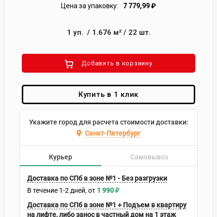
Цена за упаковку:
7 779,99
₽
1
уп.
/
1.676
м²
/
22
шт.
Добавить в корзиину
Купить в 1 клик
Укажите город для расчета стоимости доставки:
Санкт-Петербург
Курьер
Самовывоз
Доставка по СПб в зоне №1 - Без разгрузки
В течение
1-2
дней
1 990
₽
Доставка по СПб в зоне №1 + Подъем в квартиру
на лифте, либо занос в частный дом на 1 этаж