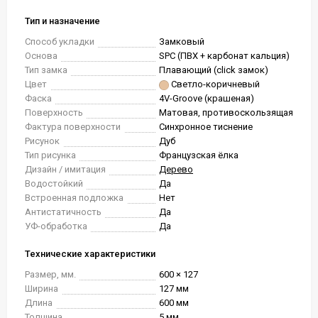
Тип и назначение
Способ укладки
Замковый
Основа
SPC (ПВХ + карбонат кальция)
Тип замка
Плавающий (click замок)
Цвет
Светло-коричневый
Фаска
4V-Groove (крашеная)
Поверхность
Матовая, противоскользящая
Фактура поверхности
Синхронное тиснение
Рисунок
Дуб
Тип рисунка
Французская ёлка
Дизайн / имитация
Дерево
Водостойкий
Да
Встроенная подложка
Нет
Антистатичность
Да
УФ-обработка
Да
Технические характеристики
Размер, мм.
600 × 127
Ширина
127 мм
Длина
600 мм
Толщина
5 мм