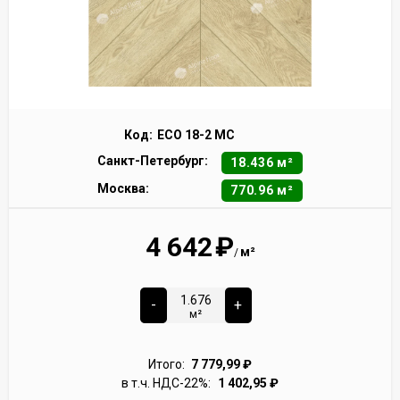
Код:
ECO 18-2 MC
Санкт-Петербург:
18.436 м²
Москва:
770.96 м²
4 642
₽
м²
/
-
+
м²
Итого:
7 779,99
₽
в т.ч. НДС-22%:
1 402,95
₽