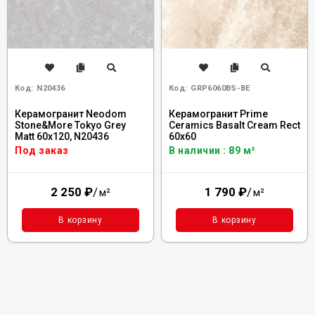
Код:
N20436
Код:
GRP6060BS-BE
Керамогранит Neodom
Керамогранит Prime
Stone&More Tokyo Grey
Ceramics Basalt Cream Rect
Matt 60x120, N20436
60x60
Под заказ
В наличии : 89 м²
2 250
₽
/
1 790
₽
/
м²
м²
В корзину
В корзину