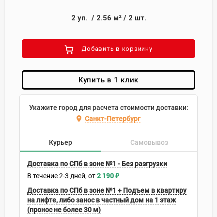
2
уп.
/
2.56
м²
/
2
шт.
Добавить в корзиину
Купить в 1 клик
Укажите город для расчета стоимости доставки:
Санкт-Петербург
Курьер
Самовывоз
Доставка по СПб в зоне №1 - Без разгрузки
В течение
2-3
дней
2 190
₽
Доставка по СПб в зоне №1 + Подъем в квартиру
на лифте, либо занос в частный дом на 1 этаж
(пронос не более 30 м)