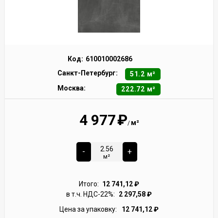
Код:
610010002686
Санкт-Петербург:
51.2 м²
Москва:
222.72 м²
4 977
₽
м²
/
-
+
м²
Итого:
12 741,12
₽
в т.ч. НДС-22%:
2 297,58
₽
Цена за упаковку:
12 741,12
₽