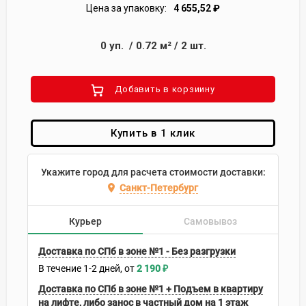
Цена за упаковку:
4 655,52
₽
0
уп.
/
0.72
м²
/
2
шт.
Добавить в корзиину
Купить в 1 клик
Укажите город для расчета стоимости доставки:
Санкт-Петербург
Курьер
Самовывоз
Доставка по СПб в зоне №1 - Без разгрузки
В течение
1-2
дней
2 190
₽
Доставка по СПб в зоне №1 + Подъем в квартиру
на лифте, либо занос в частный дом на 1 этаж