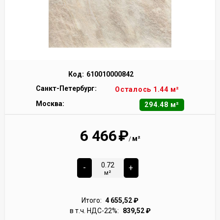
Код:
610010000842
Санкт-Петербург:
Осталось 1.44 м²
Москва:
294.48 м²
6 466
₽
м²
/
-
+
м²
Итого:
4 655,52
₽
в т.ч. НДС-22%:
839,52
₽