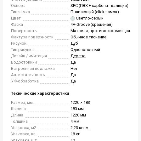
Основа
SPC (ПВХ + карбонат кальция)
Тип замка
Плавающий (click замок)
Цвет
Светло-серый
Фаска
4V-Groove (крашеная)
Поверхность
Матовая, противоскользящая
Фактура поверхности
Обычное тиснение
Рисунок
Дуб
Тип рисунка
Однополосный
Дизайн / имитация
Дерево
Водостойкий
Да
Встроенная подложка
Нет
Антистатичность
Да
УФ-обработка
Да
Технические характеристики
Размер, мм.
1220 × 183
Ширина
183 мм
Длина
1220 мм
Толщина
4 мм
Упаковка, м2
2.23 кв. м.
Упаковка, кг.
18 кг
Упаковка, шт.
10