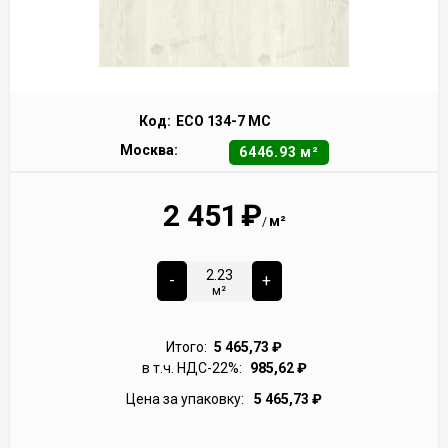
Код:
ECO 134-7 MC
Москва:
6446.93 м²
2 451
₽
м²
/
-
+
м²
Итого:
5 465,73
₽
в т.ч. НДС-22%:
985,62
₽
Цена за упаковку:
5 465,73
₽