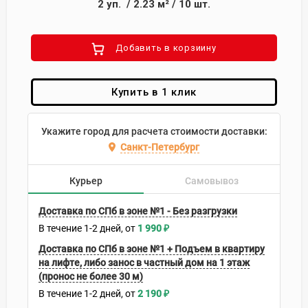
2
уп.
/
2.23
м²
/
10
шт.
Добавить в корзиину
Купить в 1 клик
Укажите город для расчета стоимости доставки:
Санкт-Петербург
Курьер
Самовывоз
Доставка по СПб в зоне №1 - Без разгрузки
В течение
1-2
дней
1 990
₽
Доставка по СПб в зоне №1 + Подъем в квартиру
на лифте, либо занос в частный дом на 1 этаж
(пронос не более 30 м)
В течение
1-2
дней
2 190
₽