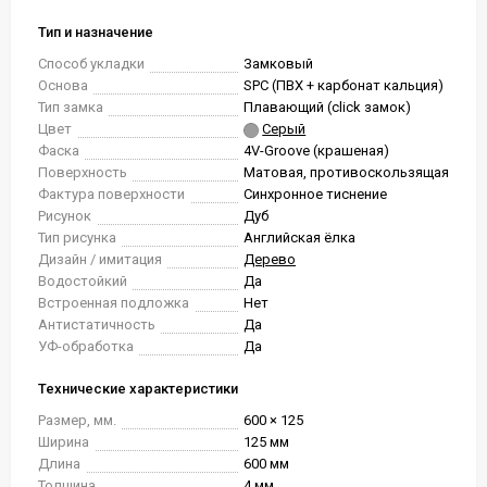
Тип и назначение
Способ укладки
Замковый
Основа
SPC (ПВХ + карбонат кальция)
Тип замка
Плавающий (click замок)
Цвет
Серый
Фаска
4V-Groove (крашеная)
Поверхность
Матовая, противоскользящая
Фактура поверхности
Синхронное тиснение
Рисунок
Дуб
Тип рисунка
Английская ёлка
Дизайн / имитация
Дерево
Водостойкий
Да
Встроенная подложка
Нет
Антистатичность
Да
УФ-обработка
Да
Технические характеристики
Размер, мм.
600 × 125
Ширина
125 мм
Длина
600 мм
Толщина
4 мм