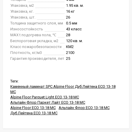
Упаковка, м2
1.95 кв. м.
Упаковка, кг.
16 кг
Упаковка, шт.
26
Толщина защитного слоя, мм
0.5 мм
Износостойкость
43 класс
MAX t подогрева пола, ℃
28
Беспороговая укладка, м2
120 кв. м.
Класс пожаробезопасности
КМ2
Плотность, кг/м3
2100
Гарантия производителя, лет
25
Теги:
Каменный ламинат SPC Alpine Floor Дуб Лейтена ЕСО 13-18
MC
Alpine Floor Parquet Light ЕСО 13-18 MC
Альпайн Флор Паркет Лайт ЕСО 13-18 MC
Alpine Floor ЕСО 13-18 MC
Альпайн Флор ЕСО 13-18 MC
Дуб Лейтена ЕСО 13-18 MC