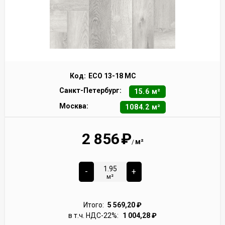
Код:
ECO 13-18 MC
Санкт-Петербург:
15.6 м²
Москва:
1084.2 м²
2 856
₽
м²
/
-
+
м²
Итого:
5 569,20
₽
в т.ч. НДС-22%:
1 004,28
₽