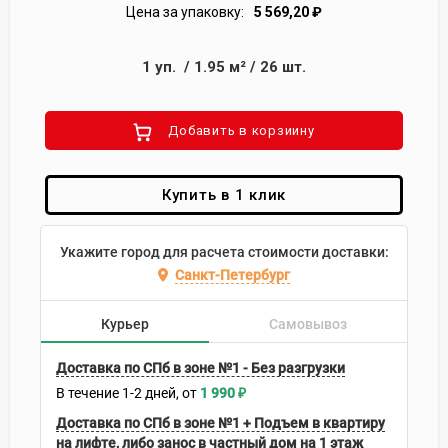
Цена за упаковку:
5 569,20
₽
1
уп.
/
1.95
м²
/
26
шт.
Добавить в корзиину
Купить в 1 клик
Укажите город для расчета стоимости доставки:
Санкт-Петербург
Курьер
Самовывоз
Доставка по СПб в зоне №1 - Без разгрузки
В течение
1-2
дней
1 990
₽
Доставка по СПб в зоне №1 + Подъем в квартиру
на лифте, либо занос в частный дом на 1 этаж