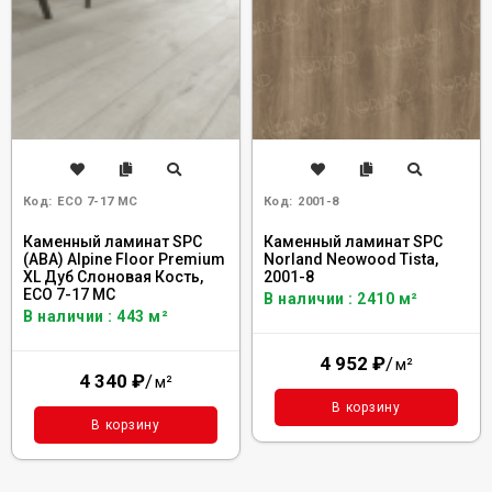
Код:
ECO 7-17 MC
Код:
2001-8
Каменный ламинат SPC
Каменный ламинат SPC
(ABA) Alpine Floor Premium
Norland Neowood Tista,
XL Дуб Слоновая Кость,
2001-8
ECO 7-17 MC
В наличии : 2410 м²
В наличии : 443 м²
4 952
₽
/
м²
4 340
₽
/
м²
В корзину
В корзину