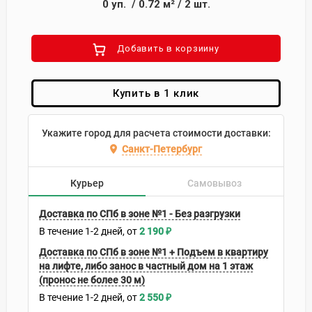
0
уп.
/
0.72
м²
/
2
шт.
Добавить в корзиину
Купить в 1 клик
Укажите город для расчета стоимости доставки:
Санкт-Петербург
Курьер
Самовывоз
Доставка по СПб в зоне №1 - Без разгрузки
В течение
1-2
дней
2 190
₽
Доставка по СПб в зоне №1 + Подъем в квартиру
на лифте, либо занос в частный дом на 1 этаж
(пронос не более 30 м)
В течение
1-2
дней
2 550
₽