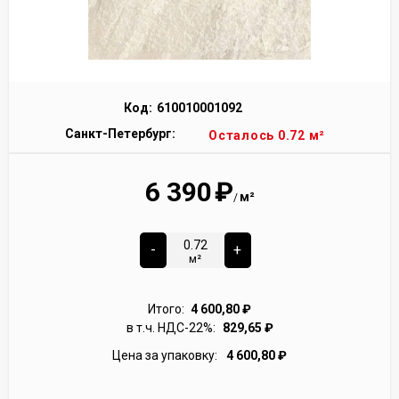
Код:
610010001092
Санкт-Петербург:
Осталось 0.72 м²
6 390
₽
м²
/
-
+
м²
Итого:
4 600,80
₽
в т.ч. НДС-22%:
829,65
₽
Цена за упаковку:
4 600,80
₽