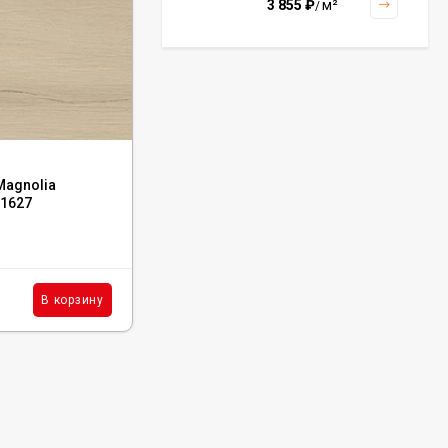
3 855
₽
м²
/
Керамогранит Italon
Continuum Polar Ret
60x60, 610010002672
3 001
₽
м²
/
Код:
610010001628
Magnolia
Керамогранит Italon Loft Honey Chevron
01627
20x160, 610010001628
Керамогранит Italon
Continuum Petrol Ret
60x60, 610010002676
В наличии : 12 м²
3 226
₽
м²
/
6 685
₽
м²
В корзину
В корзину
/
Керамогранит Italon
Charme Extra Silver Ret
60x120, 610010001196
4 046
₽
м²
/