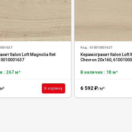
0001637
Код:
610010001627
нит Italon Loft Magnolia Ret
Керамогранит Italon Loft 
610010001637
Chevron 20x160, 6100100
и : 267 м²
В наличии : 18 м²
6 592
₽
м²
м²
В корзину
/