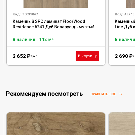
Код:
Т0039047
Код:
ALX15
Каменный SPC ламинат FloorWood
Каменный 
Residence 6241 Дуб Веларус дымчатый
Line Дуб
В наличии : 112 м²
В наличи
2 652
₽
2 690
₽
м²
В корзину
/
/
Рекомендуем посмотреть
СРАВНИТЬ ВСЕ