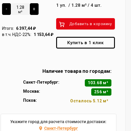
1
уп.
/
1.28
м²
/
4
шт.
-
+
м²
Добавить в корзиину
Итого:
6 397,44
₽
в т.ч. НДС-22%:
1 153,64
₽
Купить в 1 клик
Наличие товара по городам:
Санкт-Петербург:
103.68 м²
Москва:
256 м²
Псков:
Осталось 5.12 м²
Укажите город для расчета стоимости доставки:
Санкт-Петербург