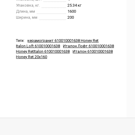
Упаковка, кг.
25.34 кг
Длина, мм
1600
Ширина, мм
200
Теги:
керамогранит 610010001638 Honey Ret
Italon Loft 610010001638
Италон Лофт 610010001638
Honey RetItalon 610010001638
Италон 610010001638
Honey Ret 20x160