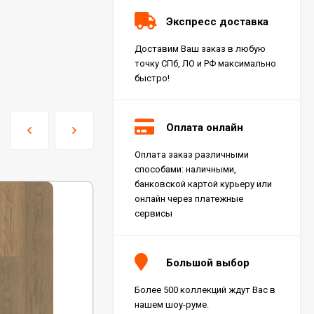
Экспресс доставка
Доставим Ваш заказ в любую
точку СПб, ЛО и РФ максимально
быстро!
Оплата онлайн
Оплата заказ различными
Керамогранит Italon
способами: наличными,
Charme Extra Silver Ret
60x120, 610010001196
банковской картой курьеру или
4 046
₽
м²
/
онлайн через платежные
сервисы
Керамогранит Italon
Charme Evo Imperiale
Большой выбор
Ret 60x120,
610010001413
4 025
₽
м²
/
Более 500 коллекций ждут Вас в
нашем шоу-руме.