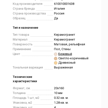
Код производителя
610010001638
Страна бренда
Италия
Страна производства
Россия
Образец
Да
Тип и назначение
Тип товара
Керамогранит
Материал
Керамогранит
Поверхность
Матовая, рельефная
Применение
Пол, Стены
Цвет
Бежевый
Светло-коричневый
Древесный
Тональная вариация
Выраженная
Технические
характеристики
Формат, см.
20x160
Толщина
10 мм
Площадь 1 шт, м2
0.32 кв. м.
Упаковка, м2
1.28 кв. м.
Упаковка, шт.
4