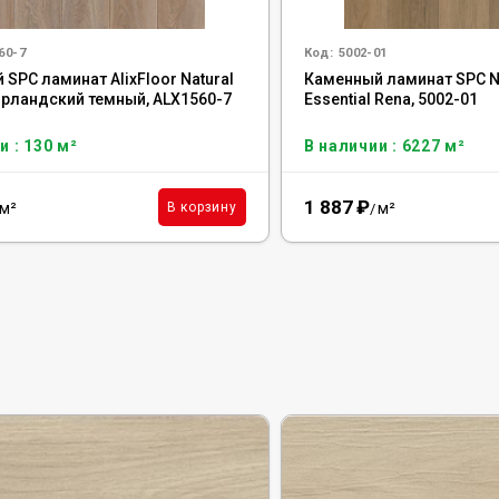
60-7
Код:
5002-01
SPC ламинат AlixFloor Natural
Каменный ламинат SPC N
 ирландский темный, ALX1560-7
Essential Rena, 5002-01
и : 130 м²
В наличии : 6227 м²
1 887
₽
м²
м²
В корзину
/