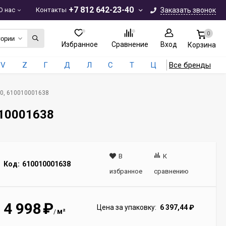
+7 812 642-23-40
О нас
Контакты
Заказать звонок
0
гории
Избранное
Сравнение
Вход
Корзина
V
Z
Г
Д
Л
С
Т
Ц
Все бренды
160, 610010001638
010001638
В
К
Код:
610010001638
избранное
сравнению
4 998
₽
Цена за упаковку:
6 397,44
₽
м²
/