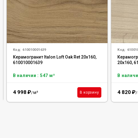
Код:
610010001639
Код:
61001
Керамогранит Italon Loft Oak Ret 20x160,
Керамогра
610010001639
20x160, 
В наличии : 547 м²
В наличи
4 998
₽
4 820
₽
м²
В корзину
/
/