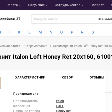
Оплата
Получение
Сотрудничество
Возврат
ассейная, 37
Все кате
H
I
K
L
M
N
O
P
R
S
T
ческая плитка
Керамогранит
Керамогранит Italon Loft Honey Ret 20x
нит Italon Loft Honey Ret 20x160, 610
ХАРАКТЕРИСТИКИ
ОБЗОР
ОТЗЫВЫ
0
Производитель
Производитель
Italon
Коллекция
LOFT
Название товара
Honey Ret