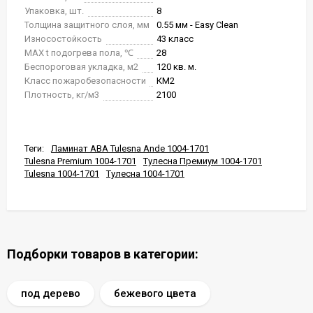
Упаковка, шт.
8
Толщина защитного слоя, мм
0.55 мм - Easy Clean
Износостойкость
43 класс
MAX t подогрева пола, ℃
28
Беспороговая укладка, м2
120 кв. м.
Класс пожаробезопасности
КМ2
Плотность, кг/м3
2100
Теги:
Ламинат ABA Tulesna Ande 1004-1701
Tulesna Premium 1004-1701
Тулесна Премиум 1004-1701
Tulesna 1004-1701
Тулесна 1004-1701
Подборки товаров в категории:
под дерево
бежевого цвета