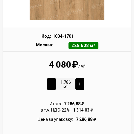
Код:
1004-1701
Москва:
228.608 м²
4 080
₽
м²
/
-
+
м²
Итого:
7 286,88
₽
в т.ч. НДС-22%:
1 314,03
₽
Цена за упаковку:
7 286,88
₽