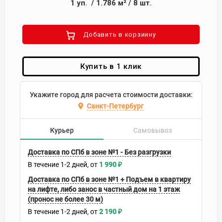
1
уп.
/
1.786
м²
/
8
шт.
Добавить в корзиину
Купить в 1 клик
Укажите город для расчета стоимости доставки:
Санкт-Петербург
Курьер
Самовывоз
Доставка по СПб в зоне №1 - Без разгрузки
В течение
1-2
дней
1 990
₽
Доставка по СПб в зоне №1 + Подъем в квартиру
на лифте, либо занос в частный дом на 1 этаж
(пронос не более 30 м)
В течение
1-2
дней
2 190
₽