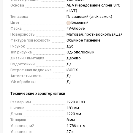
Основа
ABA (чередование слоёв SPC
и LVT)
Тип замка
Плавающий (click замок)
Цвет
Бежевый
Фаска
4V-Groove
Поверхность
Матовая, противоскользящая
Фактура поверхности
Обычное тиснение
Рисунок
Дуб
Тип рисунка
Однополосный
Дизайн / имитация
Дерево
Водостойкий
Да
Встроенная подложка
ISOFIX
Антистатичность
Да
УФ-обработка
Да
Технические характеристики
Размер, мм.
1220 × 183
Ширина
183 мм
Длина
1220 мм
Толщина
8 мм
Упаковка, м2
1.786 кв. м.
Упаковка, кг.
27 кг