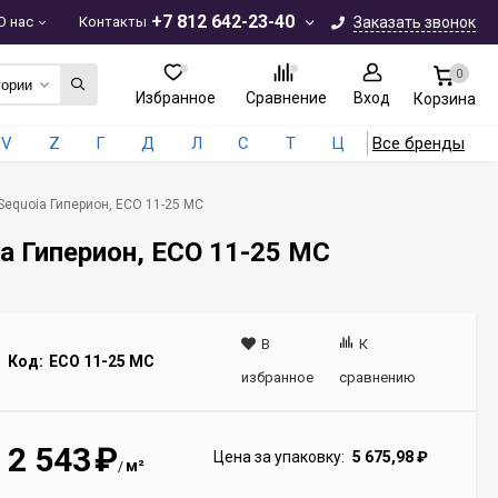
+7 812 642-23-40
О нас
Контакты
Заказать звонок
0
гории
Избранное
Сравнение
Вход
Корзина
V
Z
Г
Д
Л
С
Т
Ц
Все бренды
Sequoia Гиперион, ECO 11-25 MC
ia Гиперион, ECO 11-25 MC
В
К
Код:
ECO 11-25 MC
избранное
сравнению
2 543
₽
Цена за упаковку:
5 675,98
₽
м²
/