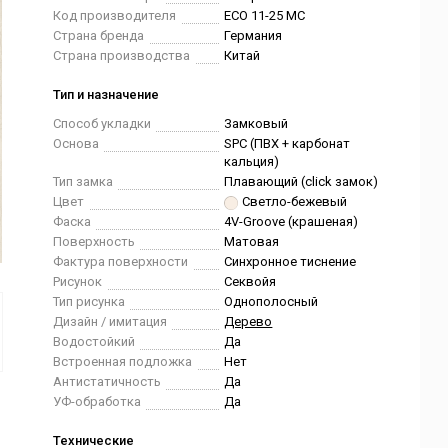
Код производителя
ECO 11-25 MC
Страна бренда
Германия
Страна производства
Китай
Тип и назначение
Способ укладки
Замковый
Основа
SPC (ПВХ + карбонат
кальция)
Тип замка
Плавающий (click замок)
Цвет
Светло-бежевый
Фаска
4V-Groove (крашеная)
Поверхность
Матовая
Фактура поверхности
Синхронное тиснение
Рисунок
Секвойя
Тип рисунка
Однополосный
Дизайн / имитация
Дерево
Водостойкий
Да
Встроенная подложка
Нет
Антистатичность
Да
УФ-обработка
Да
Технические