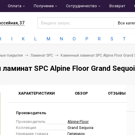
Оплата
Получение
Сотрудничество
Возврат
ассейная, 37
Все кате
H
I
K
L
M
N
O
P
R
S
T
ные покрытия
Ламинат SPC
Каменный ламинат SPC Alpine Floor Grand 
ламинат SPC Alpine Floor Grand Sequo
ХАРАКТЕРИСТИКИ
ОБЗОР
ОТЗЫВЫ
0
Производитель
Производитель
Alpine Floor
Коллекция
Grand Sequoia
Название товара
Гиперион