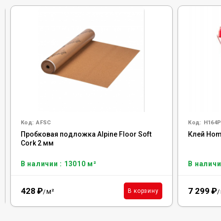
Код:
AFSC
Код:
H164P
Пробковая подложка Alpine Floor Soft
Клей Homa
Cork 2 мм
В наличии : 13010 м²
В наличи
428
₽
7 299
₽
м²
В корзину
/
/