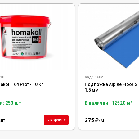
10
Код:
SF02
koll 164 Prof - 10 Кг
Подложка Alpine Floor Sil
1.5 мм
и: 253 шт.
В наличии : 12520 м²
275
₽
шт.
м²
В корзину
/