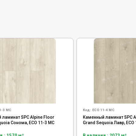
1-3 MC
Код:
ECO 11-4 MC
 ламинат SPC Alpine Floor
Каменный ламинат SPC Al
quoia Сонома, ECO 11-3 MC
Grand Sequoia Лавр, ECO 
и : 1570 м²
В наличии : 2073 м²