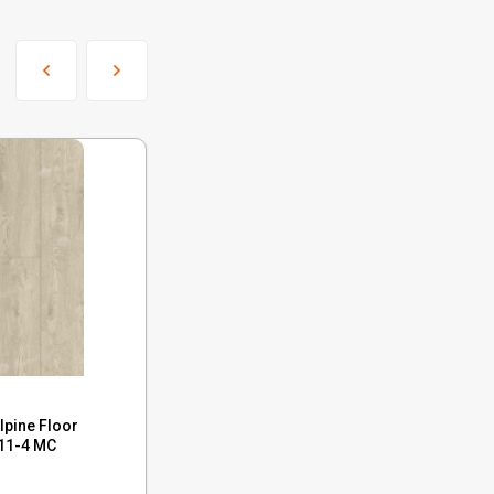
Код:
ECO 11-5 MC
pine Floor
Каменный ламинат SPC Alpine Floor
11-4 MC
Grand Sequoia Камфора, ECO 11-5 MC
В наличии : 3391 м²