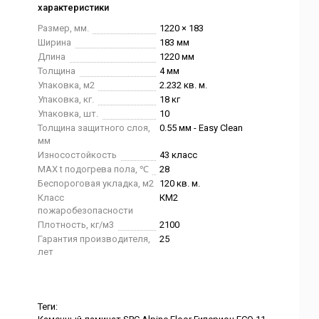
характеристики
Размер, мм.
1220 × 183
Ширина
183 мм
Длина
1220 мм
Толщина
4 мм
Упаковка, м2
2.232 кв. м.
Упаковка, кг.
18 кг
Упаковка, шт.
10
Толщина защитного слоя,
0.55 мм - Easy Clean
мм
Износостойкость
43 класс
MAX t подогрева пола, ℃
28
Беспороговая укладка, м2
120 кв. м.
Класс
КМ2
пожаробезопасности
Плотность, кг/м3
2100
Гарантия производителя,
25
лет
Теги: