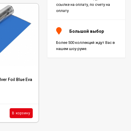
ссылке на оплату, по счету на
оплату
Большой выбор
Более 500 коллекций ждут Вас в
нашем шоу-руме.
Код:
H164P3
ver Foil Blue Eva
Клей Homakoll 164 Prof - 3 Кг
В наличии: 40 шт.
2 562
₽
шт.
В корзину
В корзину
/