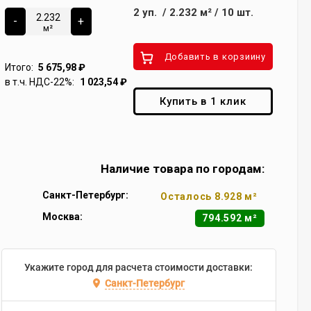
2
уп.
/
2.232
м²
/
10
шт.
-
+
м²
Добавить в корзиину
Итого:
5 675,98
₽
в т.ч. НДС-22%:
1 023,54
₽
Купить в 1 клик
Наличие товара по городам:
Санкт-Петербург:
Осталось 8.928 м²
Москва:
794.592 м²
Укажите город для расчета стоимости доставки:
Санкт-Петербург