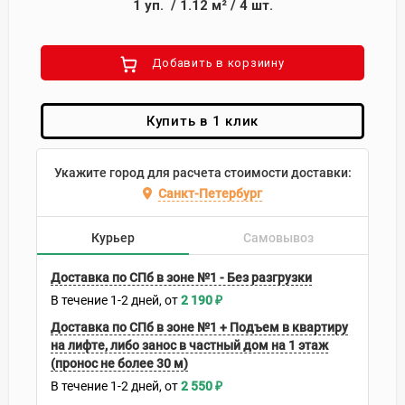
1
уп.
/
1.12
м²
/
4
шт.
Добавить в корзиину
Купить в 1 клик
Укажите город для расчета стоимости доставки:
Санкт-Петербург
Курьер
Самовывоз
Доставка по СПб в зоне №1 - Без разгрузки
В течение
1-2
дней
2 190
₽
Доставка по СПб в зоне №1 + Подъем в квартиру
на лифте, либо занос в частный дом на 1 этаж
(пронос не более 30 м)
В течение
1-2
дней
2 550
₽