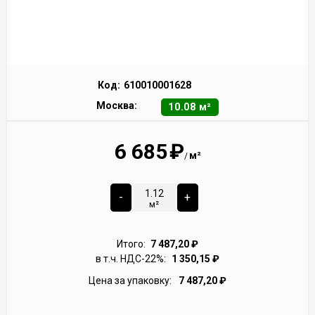
Код:
610010001628
Москва:
10.08 м²
6 685
₽
м²
/
-
+
м²
Итого:
7 487,20
₽
в т.ч. НДС-22%:
1 350,15
₽
Цена за упаковку:
7 487,20
₽