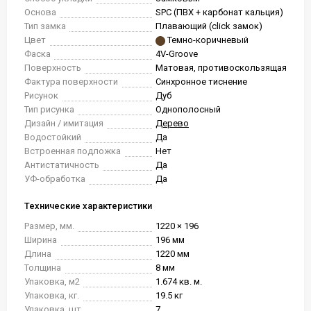
Основа
SPC (ПВХ + карбонат кальция)
Тип замка
Плавающий (click замок)
Цвет
Темно-коричневый
Фаска
4V-Groove
Поверхность
Матовая, противоскользящая
Фактура поверхности
Синхронное тиснение
Рисунок
Дуб
Тип рисунка
Однополосный
Дизайн / имитация
Дерево
Водостойкий
Да
Встроенная подложка
Нет
Антистатичность
Да
УФ-обработка
Да
Технические характеристики
Размер, мм.
1220 × 196
Ширина
196 мм
Длина
1220 мм
Толщина
8 мм
Упаковка, м2
1.674 кв. м.
Упаковка, кг.
19.5 кг
Упаковка, шт.
7