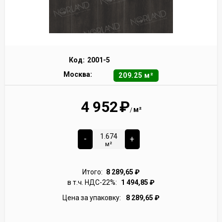
Код:
2001-5
Москва:
209.25 м²
4 952
₽
м²
/
-
+
м²
Итого:
8 289,65
₽
в т.ч. НДС-22%:
1 494,85
₽
Цена за упаковку:
8 289,65
₽