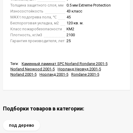
Толщина защитного слоя, мм
0.5 мм Extreme Protection
Износостойкость
43 класс
MAX t подогрева пола, ℃
45
Беспороговая укладка, м2
120 кв. м.
Класс пожаробезопасности
КМ2
Плотность, кг/м3
2100
Гарантия производителя, лет
25
Теги:
Каменный ламинат SPC Norland Rondane 2001-5
Norland Neowood 2001-5
Норланд Неовуд 2001-5
Norland 2001-5
Норланд 2001-5
Rondane 2001-5
Подборки товаров в категории:
под дерево