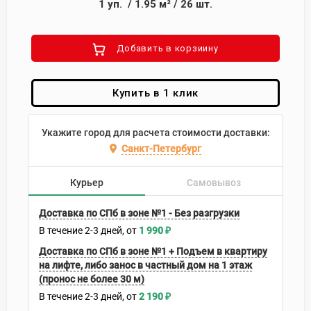
1
уп.
/
1.95
м²
/
26
шт.
Добавить в корзиину
Купить в 1 клик
Укажите город для расчета стоимости доставки:
Санкт-Петербург
Курьер
Самовывоз
Доставка по СПб в зоне №1 - Без разгрузки
В течение
2-3
дней
1 990
₽
Доставка по СПб в зоне №1 + Подъем в квартиру
на лифте, либо занос в частный дом на 1 этаж
(пронос не более 30 м)
В течение
2-3
дней
2 190
₽