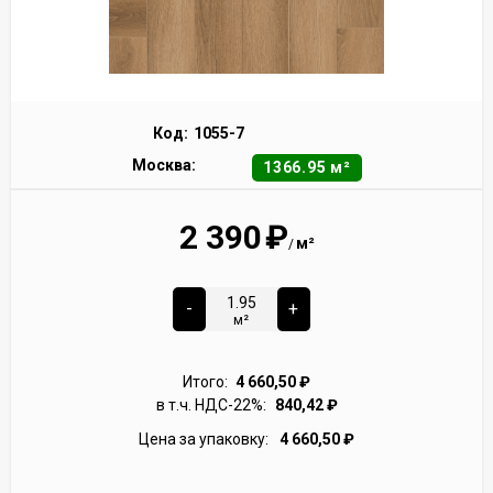
Код:
1055-7
Москва:
1366.95 м²
2 390
₽
м²
/
-
+
м²
Итого:
4 660,50
₽
в т.ч. НДС-22%:
840,42
₽
Цена за упаковку:
4 660,50
₽