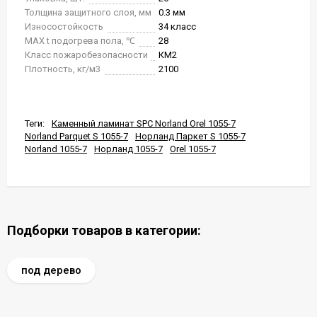
Толщина защитного слоя, мм
0.3 мм
Износостойкость
34 класс
MAX t подогрева пола, ℃
28
Класс пожаробезопасности
КМ2
Плотность, кг/м3
2100
Теги:
Каменный ламинат SPC Norland Orel 1055-7
Norland Parquet S 1055-7
Норланд Паркет S 1055-7
Norland 1055-7
Норланд 1055-7
Orel 1055-7
Подборки товаров в категории:
под дерево