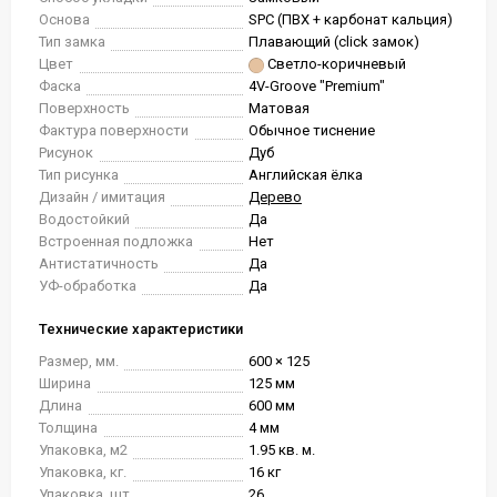
Основа
SPC (ПВХ + карбонат кальция)
Тип замка
Плавающий (click замок)
Цвет
Светло-коричневый
Фаска
4V-Groove "Premium"
Поверхность
Матовая
Фактура поверхности
Обычное тиснение
Рисунок
Дуб
Тип рисунка
Английская ёлка
Дизайн / имитация
Дерево
Водостойкий
Да
Встроенная подложка
Нет
Антистатичность
Да
УФ-обработка
Да
Технические характеристики
Размер, мм.
600 × 125
Ширина
125 мм
Длина
600 мм
Толщина
4 мм
Упаковка, м2
1.95 кв. м.
Упаковка, кг.
16 кг
Упаковка, шт.
26