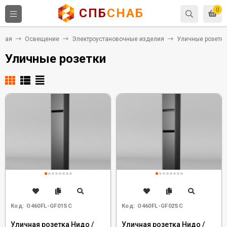
СПБ
СНАБ
0
вная
Освещение
Электроустановочные изделия
Уличные розетки
Уличные розетки
Код:
O460FL-GF01SC
Код:
O460FL-GF02SC
Уличная розетка Нидо /
Уличная розетка Нидо /