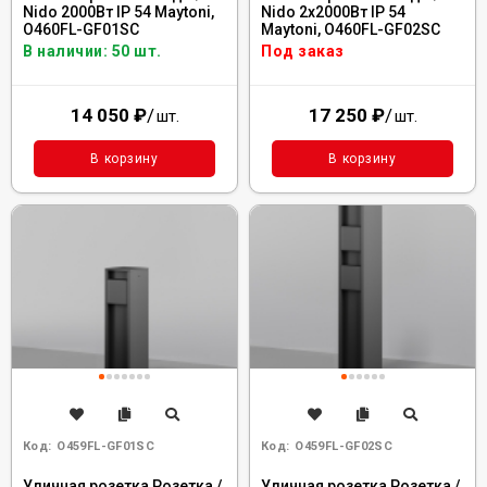
Nido 2000Вт IP 54 Maytoni,
Nido 2x2000Вт IP 54
O460FL-GF01SC
Maytoni, O460FL-GF02SC
В наличии: 50 шт.
Под заказ
14 050
₽
/
17 250
₽
/
шт.
шт.
В корзину
В корзину
Код:
O459FL-GF01SC
Код:
O459FL-GF02SC
Уличная розетка Розетка /
Уличная розетка Розетка /