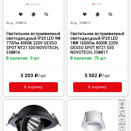
Код:
358816
Код:
358817
Светильник встраиваемый
Светильник встраиваемый
светодиодный IP20 LED 9W
светодиодный IP20 LED
770Лм 4000K 220V GESSO
18W 1600Лм 4000K 220V
SPOT NT21 530 NOVOTECH,
GESSO SPOT NT21 530
358816
NOVOTECH, 358817
В наличии: 9 шт.
В наличии: 75 шт.
3 203
₽
/
5 502
₽
/
шт.
шт.
В корзину
В корзину