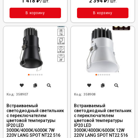
1 418
₽
/
2 394
₽
/
шт.
шт.
В корзину
В корзину
Код:
358907
Код:
358908
Встраиваемый
Встраиваемый
светодиодный светильник
светодиодный светильник
с переключателем
с переключателем
цветовой температуры
цветовой температуры
IP20 LED
IP20 LED
3000К/4000К/6000К 7W
3000К/4000К/6000К 12W
220V LANG SPOT NT22 516
220V LANG SPOT NT22 516