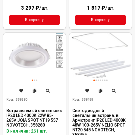
3 297
₽
/
1 817
₽
/
шт.
шт.
В корзину
В корзину
Код:
358280
Код:
358455
Встраиваемый светильник
Светодиодный
IP20 LED 4000K 22W 85-
светильник встраив. в
265V JOIA SPOT NT19 557
Армстронг IP20 LED 4000К
NOVOTECH, 358280
48W 100-265V NELIO SPOT
NT20 548 NOVOTECH,
В наличии: 261 шт.
358455