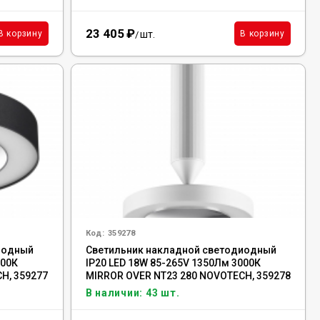
23 405
₽
шт.
В корзину
В корзину
/
Код:
359278
иодный
Светильник накладной светодиодный
000К
IP20 LED 18W 85-265V 1350Лм 3000К
H, 359277
MIRROR OVER NT23 280 NOVOTECH, 359278
В наличии: 43 шт.