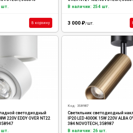
 шт.
В наличии: 254 шт.
3 000
₽
шт.
В корзину
/
Код:
358987
кладной светодиодный
Светильник светодиодный нак
18W 220V EDDY OVER NT22
IP20 LED 4000K 15W 220V ALBA 
358947
384 NOVOTECH, 358987
 шт.
В наличии: 26 шт.