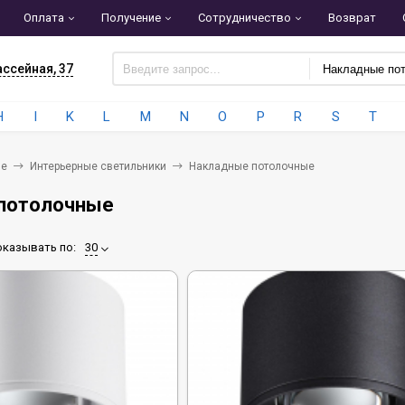
Оплата
Получение
Сотрудничество
Возврат
ассейная, 37
H
I
K
L
M
N
O
P
R
S
T
ие
Интерьерные светильники
Накладные потолочные
потолочные
казывать по:
30