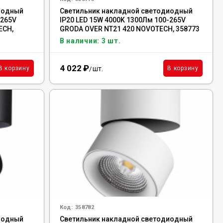
иодный
Светильник накладной светодиодный
-265V
IP20 LED 15W 4000K 1300Лм 100-265V
ECH,
GRODA OVER NT21 420 NOVOTECH, 358773
В наличии: 3 шт.
4 022
₽
шт.
В корзину
В корзину
/
Код:
358782
иодный
Светильник накладной светодиодный