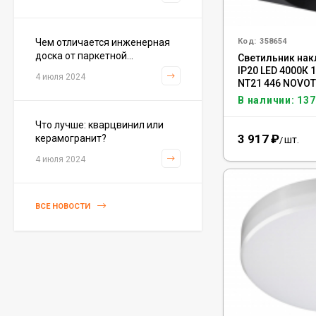
3 226
₽
м²
/
Чем отличается инженерная
Код:
358654
доска от паркетной...
Светильник на
Керамогранит Italon
IP20 LED 4000К 
Charme Extra Silver Ret
4 июля 2024
NT21 446 NOVOT
60x120, 610010001196
4 046
₽
м²
/
В наличии: 137
Что лучше: кварцвинил или
3 917
₽
керамогранит?
шт.
/
Керамогранит Italon
4 июля 2024
Charme Evo Imperiale
Ret 60x120,
610010001413
4 025
₽
м²
/
ВСЕ НОВОСТИ
Керамогранит
Kerranova Alleya Dark
Brown 20x120, K-
2104/SR/200x1200x11
3 110
₽
м²
/