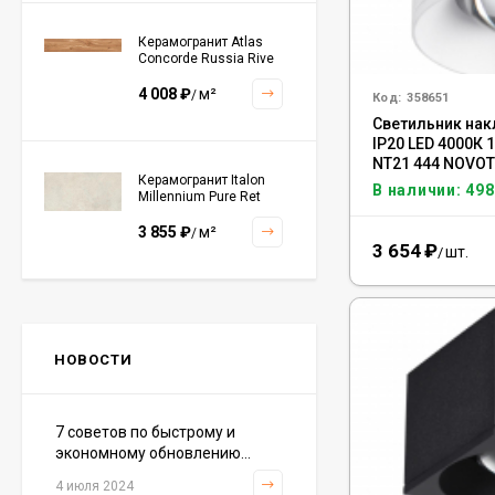
Керамогранит Atlas
Concorde Russia Rive
Dolce Riva Rettificato
20x120, 610010002297
4 008
₽
м²
/
Код:
358651
Светильник на
IP20 LED 4000К 
NT21 444 NOVOT
Керамогранит Italon
В наличии: 498
Millennium Pure Ret
60x120, 610010001456
3 855
₽
м²
/
3 654
₽
шт.
/
Керамогранит Italon
Continuum Polar Ret
60x60, 610010002672
НОВОСТИ
3 001
₽
м²
/
7 советов по быстрому и
экономному обновлению...
Керамогранит Italon
Continuum Petrol Ret
4 июля 2024
60x60, 610010002676