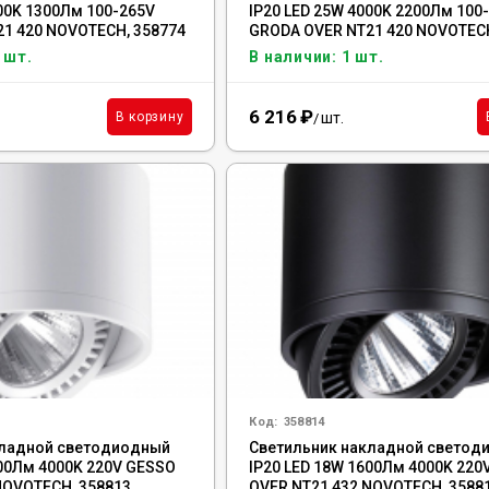
000K 1300Лм 100-265V
IP20 LED 25W 4000K 2200Лм 100
1 420 NOVOTECH, 358774
GRODA OVER NT21 420 NOVOTECH
 шт.
В наличии: 1 шт.
6 216
₽
шт.
В корзину
/
Код:
358814
кладной светодиодный
Светильник накладной светод
600Лм 4000K 220V GESSO
IP20 LED 18W 1600Лм 4000K 220
NOVOTECH, 358813
OVER NT21 432 NOVOTECH, 3588