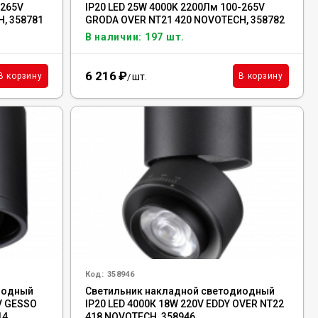
-265V
IP20 LED 25W 4000K 2200Лм 100-265V
, 358781
GRODA OVER NT21 420 NOVOTECH, 358782
В наличии: 197 шт.
6 216
₽
шт.
В корзину
В корзину
/
Код:
358946
иодный
Светильник накладной светодиодный
V GESSO
IP20 LED 4000К 18W 220V EDDY OVER NT22
14
418 NOVOTECH, 358946