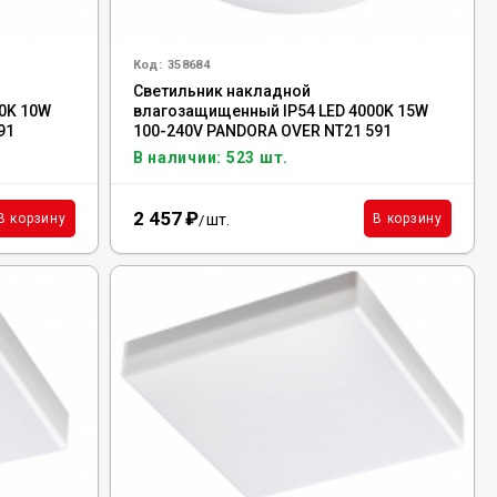
Код:
358684
Светильник накладной
0K 10W
влагозащищенный IP54 LED 4000K 15W
91
100-240V PANDORA OVER NT21 591
NOVOTECH, 358684
В наличии: 523 шт.
2 457
₽
шт.
В корзину
В корзину
/