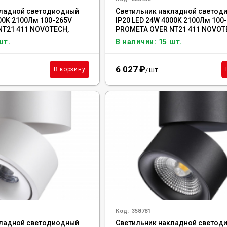
кладной светодиодный
Светильник накладной светод
000K 2100Лм 100-265V
IP20 LED 24W 4000K 2100Лм 100
NT21 411 NOVOTECH,
PROMETA OVER NT21 411 NOVOT
358750
шт.
В наличии: 15 шт.
6 027
₽
шт.
В корзину
/
Код:
358781
кладной светодиодный
Светильник накладной светод