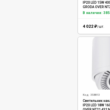
IP20 LED 15W 4
GRODA OVER NT2
В наличии: 385
4 022
₽
шт.
/
Код:
358813
Светильник на
IP20 LED 18W 1
OVER NT21 432 