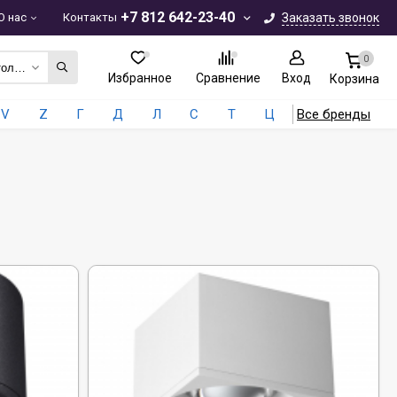
+7 812 642-23-40
О нас
Контакты
Заказать звонок
0
Накладные потолочные
Избранное
Сравнение
Вход
Корзина
V
Z
Г
Д
Л
С
Т
Ц
Все бренды