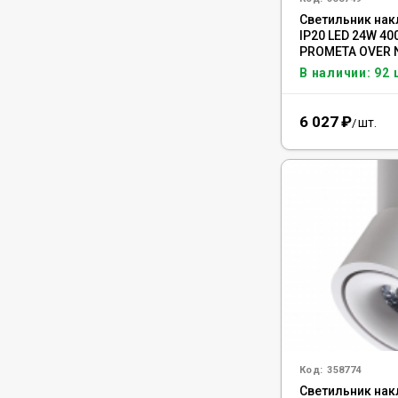
Светильник на
IP20 LED 24W 4
PROMETA OVER 
358749
В наличии: 92 
6 027
₽
шт.
/
Код:
358774
Светильник на