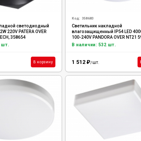
Код:
358683
кладной светодиодный
Светильник накладной
12W 220V PATERA OVER
влагозащищенный IP54 LED 400
ECH, 358654
100-240V PANDORA OVER NT21 5
NOVOTECH, 358683
 шт.
В наличии: 532 шт.
1 512
₽
шт.
В корзину
/