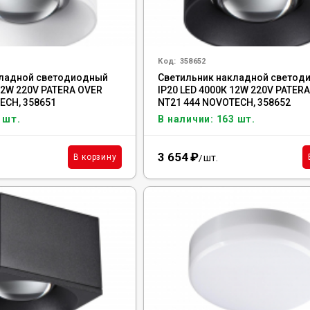
Код:
358652
кладной светодиодный
Светильник накладной светод
12W 220V PATERA OVER
IP20 LED 4000К 12W 220V PATER
ECH, 358651
NT21 444 NOVOTECH, 358652
 шт.
В наличии: 163 шт.
3 654
₽
шт.
В корзину
/