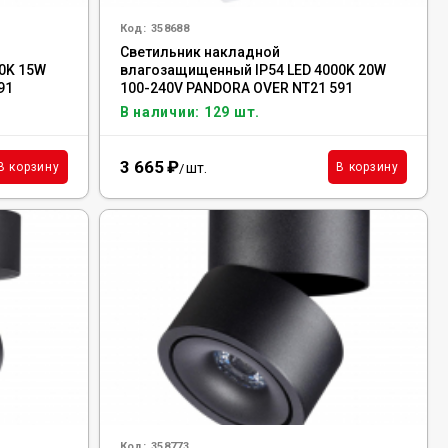
Код:
358688
Светильник накладной
0K 15W
влагозащищенный IP54 LED 4000K 20W
91
100-240V PANDORA OVER NT21 591
NOVOTECH, 358688
В наличии: 129 шт.
3 665
₽
шт.
В корзину
В корзину
/
Код:
358773