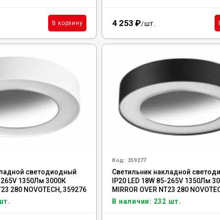
4 253
₽
шт.
В корзину
/
Код:
359277
кладной светодиодный
Светильник накладной светод
5-265V 1350Лм 3000К
IP20 LED 18W 85-265V 1350Лм 3
23 280 NOVOTECH, 359276
MIRROR OVER NT23 280 NOVOTEC
шт.
В наличии: 232 шт.