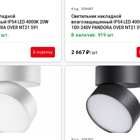
Код:
358687
кладной
Светильник накладной
й IP54 LED 4000K 20W
влагозащищенный IP54 LED 400
RA OVER NT21 591
100-240V PANDORA OVER NT21 5
685
NOVOTECH, 358687
 шт.
В наличии: 919 шт.
2 667
₽
шт.
В корзину
/
Код:
358750