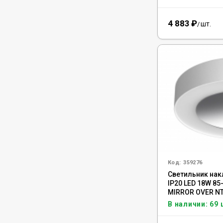
4 883
₽
шт.
/
Код:
359276
Светильник на
IP20 LED 18W 8
MIRROR OVER NT
В наличии: 69 