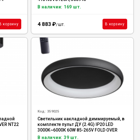
В наличии: 169 шт.
4 883
₽
шт.
В корзину
В корзину
/
Код:
359025
ладной
Светильник накладной диммируемый, в
OVER NT22
комплекте пульт ДУ (2.4G) IP20 LED
3000К~6000К 60W 85-265V FOLD OVER
NT23 358 NOVOTECH, 359025
В наличии: 39 шт.