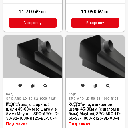
11 710
₽
/
11 090
₽
/
шт.
шт.
В корзину
В корзину
Код:
Код:
SPC-ARO-LD-50-S2-1000-R125-
SPC-ARO-LD-50-S3-1000-R125-
BL-VO-4
BL-VO-4
КСД 2 типа, с шириной
КСД 3 типа, с шириной
щели 45-80мм (с шагом в
щели 45-80мм (с шагом в
5мм) Maytoni, SPC-ARO-LD-
5мм) Maytoni, SPC-ARO-LD-
50-S2-1000-R125-BL-VO-4
50-S3-1000-R125-BL-VO-4
Под заказ
Под заказ