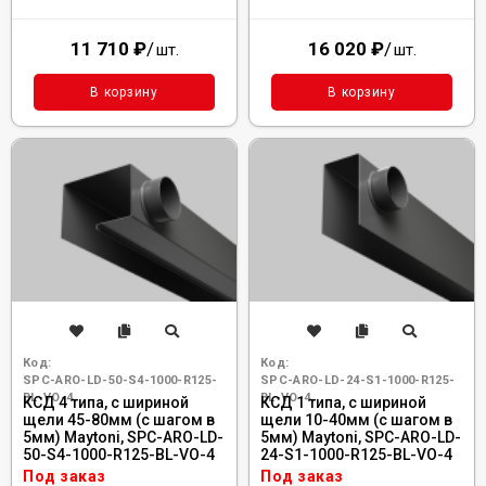
11 710
₽
/
16 020
₽
/
шт.
шт.
В корзину
В корзину
Код:
Код:
SPC-ARO-LD-50-S4-1000-R125-
SPC-ARO-LD-24-S1-1000-R125-
BL-VO-4
BL-VO-4
КСД 4 типа, с шириной
КСД 1 типа, с шириной
щели 45-80мм (с шагом в
щели 10-40мм (с шагом в
5мм) Maytoni, SPC-ARO-LD-
5мм) Maytoni, SPC-ARO-LD-
50-S4-1000-R125-BL-VO-4
24-S1-1000-R125-BL-VO-4
Под заказ
Под заказ