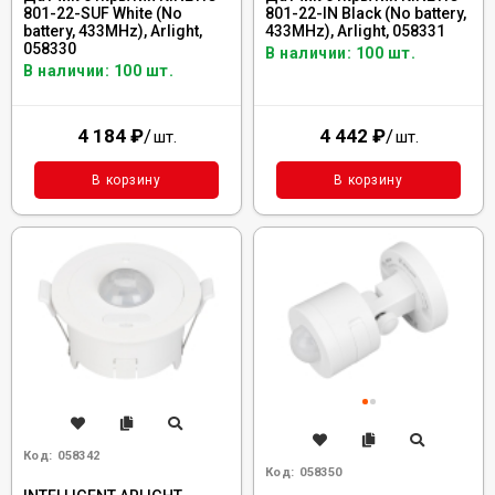
801-22-SUF White (No
801-22-IN Black (No battery,
battery, 433MHz), Arlight,
433MHz), Arlight, 058331
058330
В наличии: 100 шт.
В наличии: 100 шт.
4 184
₽
/
4 442
₽
/
шт.
шт.
В корзину
В корзину
Код:
058342
Код:
058350