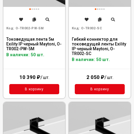
Код:
O-TR002-PW-5M
Код:
O-TR002-SC
Токоведущая лента 5м
Гибкий коннектор для
Exility IP черный Maytoni, O-
токоведущей ленты Exility
TR002-PW-5M
IP черный Maytoni, O-
TR002-SC
В наличии: 50 шт.
В наличии: 50 шт.
10 390
₽
/
2 050
₽
/
шт.
шт.
В корзину
В корзину