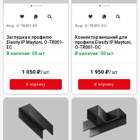
Код:
O-TR001-EC
Код:
O-TR001-OC
Заглушка к профилю
Коннектор внешний для
Elasity IP Maytoni, O-TR001-
профиля Elasity IP Maytoni,
EC
O-TR001-OC
В наличии: 50 шт.
В наличии: 50 шт.
1 050
₽
/
1 950
₽
/
шт.
шт.
В корзину
В корзину