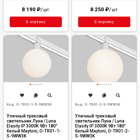
8 190
₽
/
8 250
₽
/
шт.
шт.
В корзину
В корзину
Код:
O-TR01-1-S-9WW3K
Код:
O-TR01-2-S-9WW3K
Уличный трековый
Уличный трековый
светильник Луна / Luna
светильник Луна / Luna
Elasity IP 3000K 9Вт 180°
Elasity IP 3000K 9Вт 180°
белый Maytoni, O-TR01-1-
белый Maytoni, O-TR01-2-
S-9WW3K
S-9WW3K