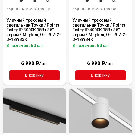
Код:
O-TR02-2-S-18WB3K
Код:
O-TR02-2-S-18WB4K
Уличный трековый
Уличный трековый
светильник Точки / Points
светильник Точки / Points
Exility IP 3000К 18Вт 36°
Exility IP 4000К 18Вт 36°
черный Maytoni, O-TR02-2-
черный Maytoni, O-TR02-2-
S-18WB3K
S-18WB4K
В наличии: 50 шт.
В наличии: 50 шт.
6 990
₽
/
6 990
₽
/
шт.
шт.
В корзину
В корзину