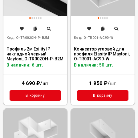
Код:
O-TR002OH-P-B2M
Код:
O-TR001-AC90-W
Профиль 2м Exility IP
Коннектор угловой для
накладной черный
профиля Elasity IP Maytoni,
Maytoni, O-TR002OH-P-B2M
O-TR001-AC90-W
В наличии: 6 шт.
В наличии: 50 шт.
4 690
₽
/
1 950
₽
/
шт.
шт.
В корзину
В корзину