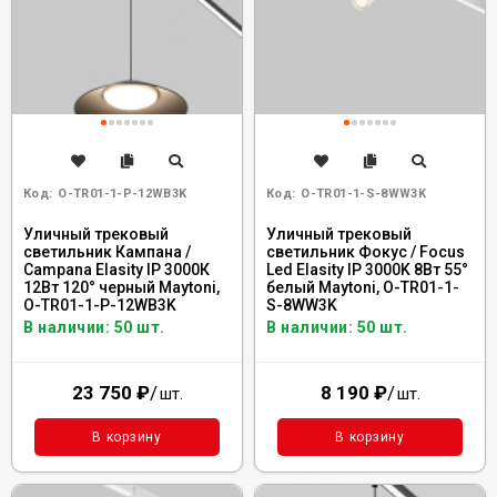
Код:
O-TR01-1-P-12WB3K
Код:
O-TR01-1-S-8WW3K
Уличный трековый
Уличный трековый
светильник Кампана /
светильник Фокус / Focus
Campana Elasity IP 3000К
Led Elasity IP 3000K 8Вт 55°
12Вт 120° черный Maytoni,
белый Maytoni, O-TR01-1-
O-TR01-1-P-12WB3K
S-8WW3K
В наличии: 50 шт.
В наличии: 50 шт.
23 750
₽
/
8 190
₽
/
шт.
шт.
В корзину
В корзину