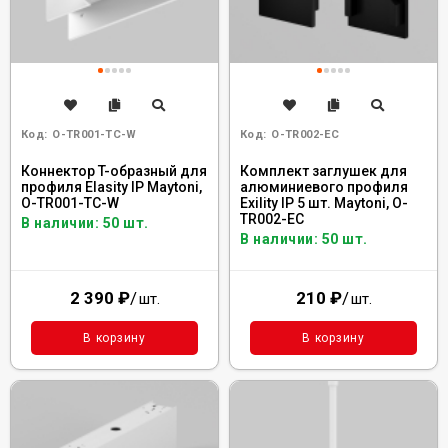
Код:
O-TR001-TC-W
Код:
O-TR002-EC
Коннектор T-образный для
Комплект заглушек для
профиля Elasity IP Maytoni,
алюминиевого профиля
O-TR001-TC-W
Exility IP 5 шт. Maytoni, O-
TR002-EC
В наличии: 50 шт.
В наличии: 50 шт.
2 390
₽
/
210
₽
/
шт.
шт.
В корзину
В корзину