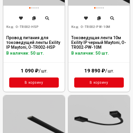
Код:
O-TR002-HSP
Код:
O-TR002-PW-10M
Провод питания для
Токоведущая лента 10м
токоведущей ленты Exility
Exility IP черный Maytoni, O-
IP Maytoni, O-TR002-HSP
TR002-PW-10M
В наличии: 50 шт.
В наличии: 50 шт.
1 090
₽
/
19 890
₽
/
шт.
шт.
В корзину
В корзину