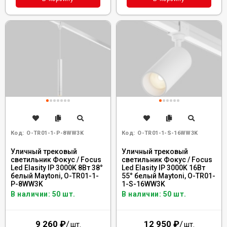
Код:
O-TR01-1-P-8WW3K
Код:
O-TR01-1-S-16WW3K
Уличный трековый
Уличный трековый
светильник Фокус / Focus
светильник Фокус / Focus
Led Elasity IP 3000K 8Вт 38°
Led Elasity IP 3000K 16Вт
белый Maytoni, O-TR01-1-
55° белый Maytoni, O-TR01-
P-8WW3K
1-S-16WW3K
В наличии: 50 шт.
В наличии: 50 шт.
9 260
₽
/
12 950
₽
/
шт.
шт.