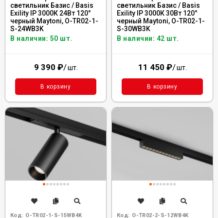
светильник Базис / Basis
светильник Базис / Basis
Exility IP 3000К 24Вт 120°
Exility IP 3000К 30Вт 120°
черный Maytoni, O-TR02-1-
черный Maytoni, O-TR02-1-
S-24WB3K
S-30WB3K
В наличии: 50 шт.
В наличии: 42 шт.
9 390
₽
/
11 450
₽
/
шт.
шт.
В корзину
В корзину
Код:
O-TR02-1-S-15WB4K
Код:
O-TR02-2-S-12WB4K