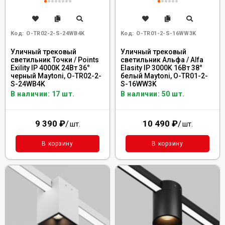
Код:
O-TR02-2-S-24WB4K
Код:
O-TR01-2-S-16WW3K
Уличный трековый
Уличный трековый
светильник Точки / Points
светильник Альфа / Alfa
Exility IP 4000К 24Вт 36°
Elasity IP 3000K 16Вт 38°
черный Maytoni, O-TR02-2-
белый Maytoni, O-TR01-2-
S-24WB4K
S-16WW3K
В наличии: 17 шт.
В наличии: 50 шт.
9 390
₽
/
10 490
₽
/
шт.
шт.
В корзину
В корзину