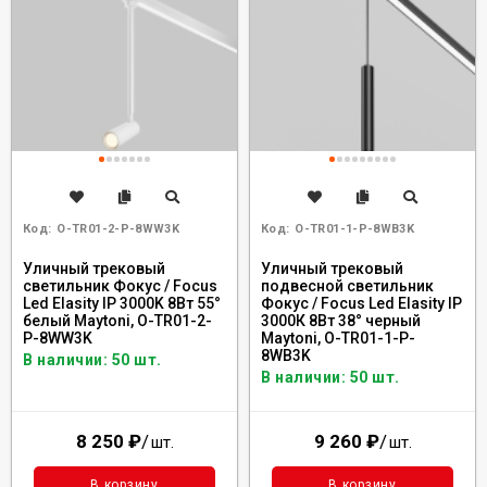
Код:
O-TR01-2-P-8WW3K
Код:
O-TR01-1-P-8WB3K
Уличный трековый
Уличный трековый
светильник Фокус / Focus
подвесной светильник
Led Elasity IP 3000K 8Вт 55°
Фокус / Focus Led Elasity IP
белый Maytoni, O-TR01-2-
3000К 8Вт 38° черный
P-8WW3K
Maytoni, O-TR01-1-P-
8WB3K
В наличии: 50 шт.
В наличии: 50 шт.
8 250
₽
/
9 260
₽
/
шт.
шт.
В корзину
В корзину