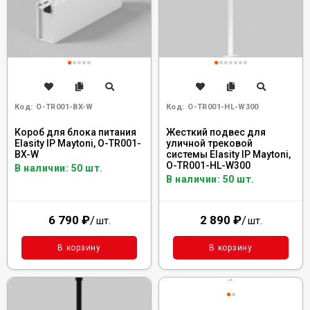
Код:
O-TR001-BX-W
Код:
O-TR001-HL-W300
Короб для блока питания
Жесткий подвес для
Elasity IP Maytoni, O-TR001-
уличной трековой
BX-W
системы Elasity IP Maytoni,
O-TR001-HL-W300
В наличии: 50 шт.
В наличии: 50 шт.
6 790
₽
/
2 890
₽
/
шт.
шт.
В корзину
В корзину