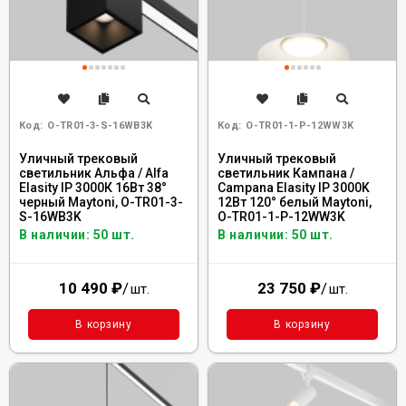
Код:
O-TR01-3-S-16WB3K
Код:
O-TR01-1-P-12WW3K
Уличный трековый
Уличный трековый
светильник Альфа / Alfa
светильник Кампана /
Elasity IP 3000К 16Вт 38°
Campana Elasity IP 3000K
черный Maytoni, O-TR01-3-
12Вт 120° белый Maytoni,
S-16WB3K
O-TR01-1-P-12WW3K
В наличии: 50 шт.
В наличии: 50 шт.
10 490
₽
/
23 750
₽
/
шт.
шт.
В корзину
В корзину