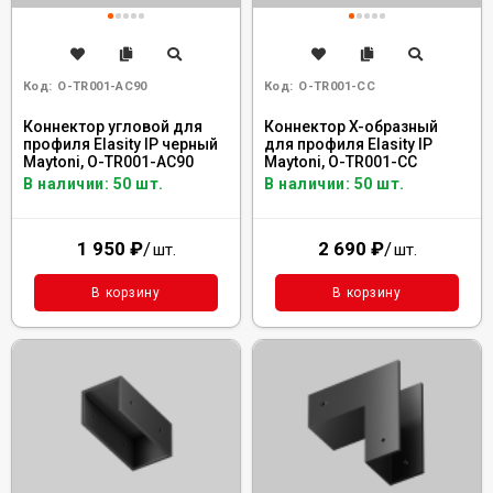
Код:
O-TR001-AC90
Код:
O-TR001-CC
Коннектор угловой для
Коннектор X-образный
профиля Elasity IP черный
для профиля Elasity IP
Maytoni, O-TR001-AC90
Maytoni, O-TR001-CC
В наличии: 50 шт.
В наличии: 50 шт.
1 950
₽
/
2 690
₽
/
шт.
шт.
В корзину
В корзину