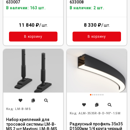
633007
633008
В наличии: 163 шт.
В наличии: 2 шт.
11 840
₽
/
8 330
₽
/
шт.
шт.
В корзину
В корзину
Код:
LM-B-MS
Код:
ALM-3535R-B-D-90°-1.5M
Набор креплений для
Радиусный профиль 35x35
тросовой системы LM-B-
D1500мм 1/4 круга черный
MS 2 шт Maytoni, LM-B-MS