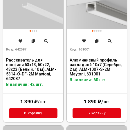
Код:
642087
Код:
631001
Рассеиватель для
Алюминиевый профиль
профиля 53x13, 50x22,
накладной 10x7 (Серебро,
43x23 (Белый, 10 м), ALM-
2 м), ALM-1007-S-2M
5314-O-DF-2M Maytoni,
Maytoni, 631001
642087
В наличии: 60 шт.
В наличии: 42 шт.
1 390
₽
/
1 890
₽
/
шт.
шт.
В корзину
В корзину