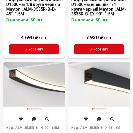
D1500мм 1/8 круга черный
D1500мм внешний 1/4
Maytoni, ALM-3535R-B-D-
круга черный Maytoni, ALM-
45°-1.5M
3535R-B-EX-90°-1.5M
В наличии: 50 шт.
В наличии: 50 шт.
4 690
₽
/
7 930
₽
/
шт.
шт.
В корзину
В корзину
Код:
ALM-3535R-B-IN-90°-1.5M
Код:
ALM-3535R-B-D-45°-3M