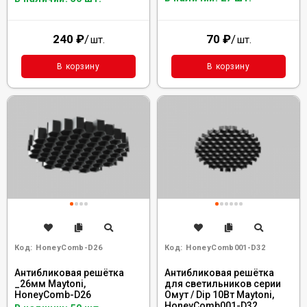
240
₽
/
70
₽
/
шт.
шт.
В корзину
В корзину
Код:
HoneyComb-D26
Код:
HoneyComb001-D32
Антибликовая решётка
Антибликовая решётка
_26мм Maytoni,
для светильников серии
HoneyComb-D26
Омут / Dip 10Вт Maytoni,
HoneyComb001-D32