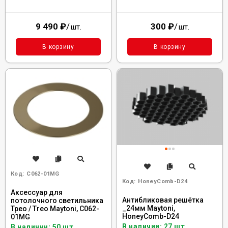
9 490
₽
/
300
₽
/
шт.
шт.
В корзину
В корзину
Код:
C062-01MG
Код:
HoneyComb-D24
Аксессуар для
Антибликовая решётка
потолочного светильника
_24мм Maytoni,
Трео / Treo Maytoni, C062-
HoneyComb-D24
01MG
В наличии: 27 шт.
В наличии: 50 шт.