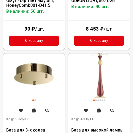
Омут / Dip 15Вт Maytoni,
ODEON LIGHT, 5071/2R
HoneyComb001-D41.5
В наличии: 40 шт.
В наличии: 50 шт.
90
₽
/
8 453
₽
/
шт.
шт.
В корзину
В корзину
Код:
5071/3R
Код:
4868/1T
База для 3-х колец
База для высокой лампы