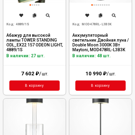
Код:
4889/1S
Код:
MOD478RL-L3B3K
Абажур для высокой
Аккумуляторный
лампы TOWER STANDING
светильник Двойная луна /
ODL_EX22 157 ODEON LIGHT,
Double Moon 3000К 3Вт
4889/1S
Maytoni, MOD478RL-L3B3K
В наличии: 27 шт.
В наличии: 48 шт.
7 602
₽
/
10 990
₽
/
шт.
шт.
В корзину
В корзину