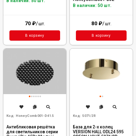
В наличии: 50 шт.
В наличии: 50 шт.
70
₽
/
80
₽
/
шт.
шт.
В корзину
В корзину
Код:
HoneyComb001-D41.5
Код:
5071/2R
Антибликовая решётка
База для 2-х колец
для светильников серии
VERSION HALL ODL24 595