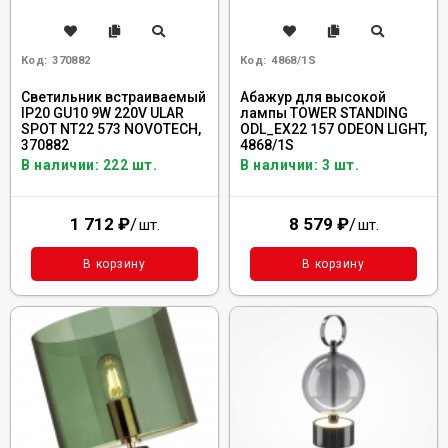
Код:
370882
Код:
4868/1S
Cветильник встраиваемый
Абажур для высокой
IP20 GU10 9W 220V ULAR
лампы TOWER STANDING
SPOT NT22 573 NOVOTECH,
ODL_EX22 157 ODEON LIGHT,
370882
4868/1S
В наличии: 222 шт.
В наличии: 3 шт.
1 712
₽
/
8 579
₽
/
шт.
шт.
В корзину
В корзину