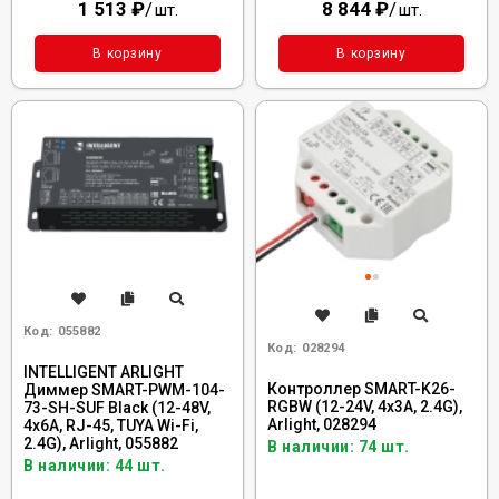
1 513
₽
/
8 844
₽
/
шт.
шт.
В корзину
В корзину
Код:
055882
Код:
028294
INTELLIGENT ARLIGHT
Контроллер SMART-K26-
Диммер SMART-PWM-104-
RGBW (12-24V, 4x3A, 2.4G),
73-SH-SUF Black (12-48V,
Arlight, 028294
4x6A, RJ-45, TUYA Wi-Fi,
2.4G), Arlight, 055882
В наличии: 74 шт.
В наличии: 44 шт.