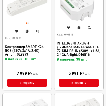
Код:
046516
Код:
028293
INTELLIGENT ARLIGHT
Контроллер SMART-K24-
Диммер SMART-PWM-101-
RGB (230V, 3x1A, 2.4G),
72-DIM-PS-IN (230V, 1x1.5A,
Arlight, 028293
2.4G), Arlight, 046516
В наличии: 100 шт.
В наличии: 38 шт.
7 999
₽
/
5 991
₽
/
шт.
шт.
В корзину
В корзину