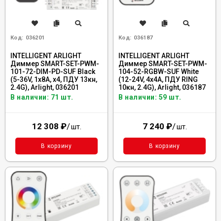
Код:
036201
Код:
036187
INTELLIGENT ARLIGHT
INTELLIGENT ARLIGHT
Диммер SMART-SET-PWM-
Диммер SMART-SET-PWM-
101-72-DIM-PD-SUF Black
104-52-RGBW-SUF White
(5-36V, 1x8A, x4, ПДУ 13кн,
(12-24V, 4x4A, ПДУ RING
2.4G), Arlight, 036201
10кн, 2.4G), Arlight, 036187
В наличии: 71 шт.
В наличии: 59 шт.
12 308
₽
/
7 240
₽
/
шт.
шт.
В корзину
В корзину