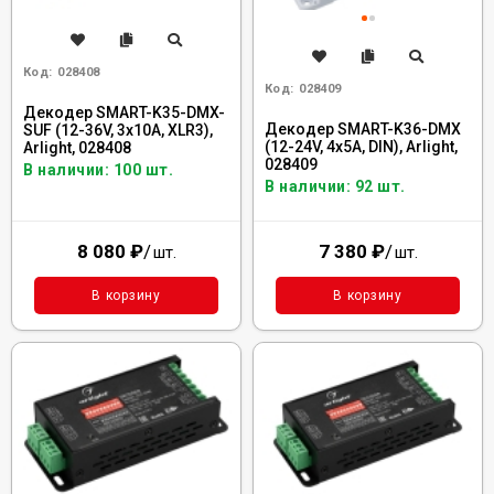
Код:
028408
Код:
028409
Декодер SMART-K35-DMX-
Декодер SMART-K36-DMX
SUF (12-36V, 3x10A, XLR3),
(12-24V, 4x5A, DIN), Arlight,
Arlight, 028408
028409
В наличии: 100 шт.
В наличии: 92 шт.
8 080
₽
/
7 380
₽
/
шт.
шт.
В корзину
В корзину