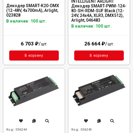
INTELLIGENT ARLIGHT
Декодер SMART-K20-DMX
Декодер SMART-PWM-124-
(12-48V, 4x700mA), Arlight,
83-SH-RDM-SUF Black (12-
023828
24V, 24x4A, XLR3, DMX512),
Arlight, 046483
В наличии: 100 шт.
В наличии: 100 шт.
6 703
₽
/
26 664
₽
/
шт.
шт.
В корзину
В корзину
Код:
036244
Код:
036245