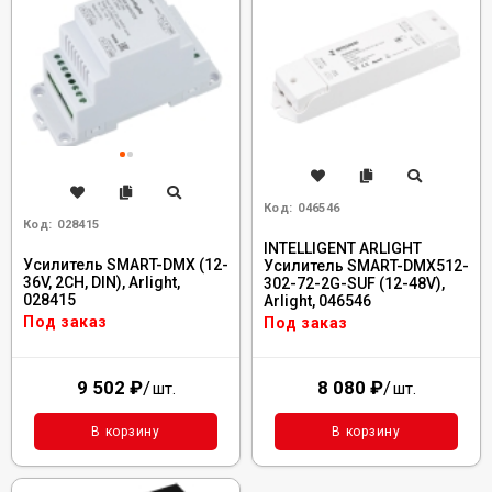
Код:
046546
Код:
028415
INTELLIGENT ARLIGHT
Усилитель SMART-DMX (12-
Усилитель SMART-DMX512-
36V, 2CH, DIN), Arlight,
302-72-2G-SUF (12-48V),
028415
Arlight, 046546
Под заказ
Под заказ
9 502
₽
/
8 080
₽
/
шт.
шт.
В корзину
В корзину