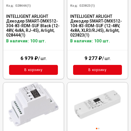
Код:
028444(1)
Код:
023823(1)
INTELLIGENT ARLIGHT
INTELLIGENT ARLIGHT
Декодер SMART-DMX512-
Декодер SMART-DMX512-
304-83-RDM-SUF Black (12-
104-83-RDM-SUF (12-48V,
48V, 4x8A, RJ-45), Arlight,
4x8A, XLR3/RJ45), Arlight,
028444(1)
023823(1)
В наличии: 100 шт.
В наличии: 100 шт.
6 979
₽
/
9 277
₽
/
шт.
шт.
В корзину
В корзину