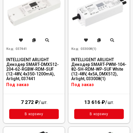
Код:
037441
Код:
033008(1)
INTELLIGENT ARLIGHT
INTELLIGENT ARLIGHT
Декодер SMART-DMX512-
Декодер SMART-PWM-104-
204-62-RGBW-RDM-SUF
82-SH-RDM-WP-SUF White
(12-48V, 4x350-1200mA),
(12-48V, 4x5А, DMX512),
Arlight, 037441
Arlight, 033008(1)
Под заказ
Под заказ
7 272
₽
/
13 616
₽
/
шт.
шт.
В корзину
В корзину