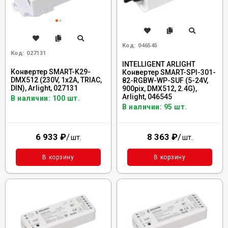
Код:
046545
Код:
027131
INTELLIGENT ARLIGHT
Конвертер SMART-K29-
Конвертер SMART-SPI-301-
DMX512 (230V, 1x2A, TRIAC,
82-RGBW-WP-SUF (5-24V,
DIN), Arlight, 027131
900pix, DMX512, 2.4G),
Arlight, 046545
В наличии: 100 шт.
В наличии: 95 шт.
6 933
₽
/
8 363
₽
/
шт.
шт.
В корзину
В корзину