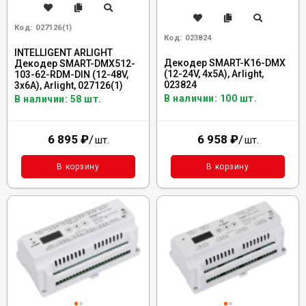
Код:
027126(1)
Код:
023824
INTELLIGENT ARLIGHT
Декодер SMART-K16-DMX
Декодер SMART-DMX512-
(12-24V, 4x5A), Arlight,
103-62-RDM-DIN (12-48V,
023824
3x6A), Arlight, 027126(1)
В наличии: 100 шт.
В наличии: 58 шт.
6 895
₽
/
6 958
₽
/
шт.
шт.
В корзину
В корзину