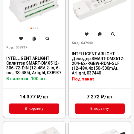
Код:
037440
Код:
038937
INTELLIGENT ARLIGHT
INTELLIGENT ARLIGHT
Декодер SMART-DMX512-
Сплиттер SMART-DMX512-
204-62-RGBW-RDM-SUF
306-72-DIN (12-48V, 2-in, 6-
(12-48V, 4x150-500mA),
out, RS-485), Arlight, 038937
Arlight, 037440
В наличии: 100 шт.
Под заказ
14 377
₽
/
7 272
₽
/
шт.
шт.
В корзину
В корзину