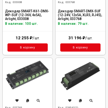
Код:
033008
Код:
033768
Декодер SMART-K61-DMX-
Декодер SMART-DMX-SUF
WP-SUF (12-36V, 4x5A),
(12-24V, 12x5A, XLR3, RJ45),
Arlight, 033008
Arlight, 033768
В наличии: 100 шт.
В наличии: 79 шт.
12 255
₽
/
31 196
₽
/
шт.
шт.
В корзину
В корзину
Код:
033769
Код:
026562(1)