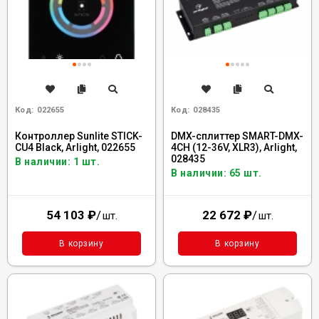
Код:
022655
Код:
028435
Контроллер Sunlite STICK-
DMX-сплиттер SMART-DMX-
CU4 Black, Arlight, 022655
4CH (12-36V, XLR3), Arlight,
028435
В наличии: 1 шт.
В наличии: 65 шт.
54 103
₽
/
22 672
₽
/
шт.
шт.
В корзину
В корзину