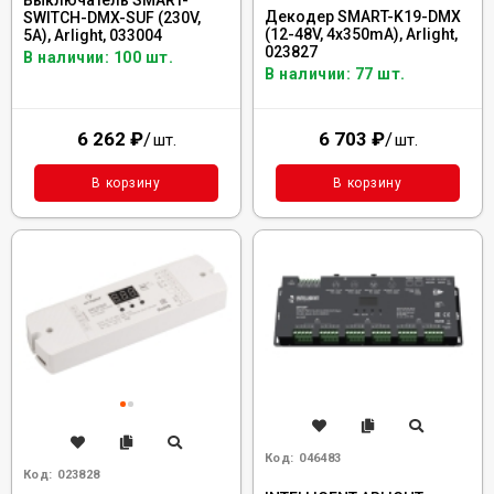
Выключатель SMART-
Декодер SMART-K19-DMX
SWITCH-DMX-SUF (230V,
(12-48V, 4x350mA), Arlight,
5A), Arlight, 033004
023827
В наличии: 100 шт.
В наличии: 77 шт.
6 262
₽
/
6 703
₽
/
шт.
шт.
В корзину
В корзину
Код:
046483
Код:
023828