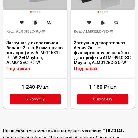
Код:
ALM013EC-PL-W
Код:
ALM012EC-SC-W
Заглушка декоративная
Заглушка декоративная
белая - 2шт.+ 8 саморезов
белая 2шт. +
для профиля ALM-11681-
фиксирующая черная 2шт.
PL-W-2M Maytoni,
для профиля ALM-9940-SC
ALM013EC-PL-W
Maytoni, ALM012EC-SC-W
Под заказ
Под заказ
1 240
₽
/
1 160
₽
/
шт.
шт.
В корзину
В корзину
Ниши скрытого монтажа в интернет-магазине СПБСНАБ
представлено более 10 товаров. Вас ждет бесплатная