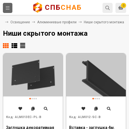
СПБ
СНАБ
0
ая
Освещение
Алюминиевые профили
Ниши скрытого монтажа
Ниши скрытого монтажа
Код:
ALM013EC-PL-B
Код:
ALM012-SC-B
Заглушка декоративная
Вставка - заглушка 4м.