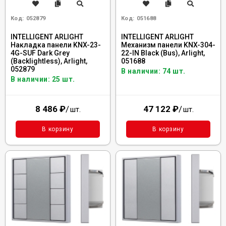
Код:
052879
Код:
051688
INTELLIGENT ARLIGHT
INTELLIGENT ARLIGHT
Накладка панели KNX-23-
Механизм панели KNX-304-
4G-SUF Dark Grey
22-IN Black (Bus), Arlight,
(Backlightless), Arlight,
051688
052879
В наличии: 74 шт.
В наличии: 25 шт.
8 486
₽
/
47 122
₽
/
шт.
шт.
В корзину
В корзину