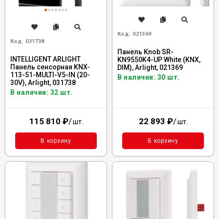
Код:
021369
Код:
031738
Панель Knob SR-
INTELLIGENT ARLIGHT
KN9550K4-UP White (KNX,
Панель сенсорная KNX-
DIM), Arlight, 021369
113-51-MULTI-V5-IN (20-
В наличии: 30 шт.
30V), Arlight, 031738
В наличии: 32 шт.
115 810
₽
/
22 893
₽
/
шт.
шт.
В корзину
В корзину