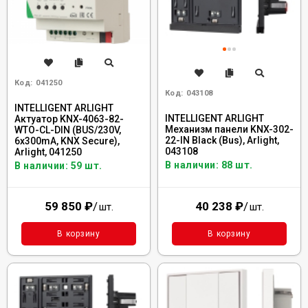
Код:
041250
Код:
043108
INTELLIGENT ARLIGHT
INTELLIGENT ARLIGHT
Актуатор KNX-4063-82-
Механизм панели KNX-302-
WTO-CL-DIN (BUS/230V,
22-IN Black (Bus), Arlight,
6x300mA, KNX Secure),
043108
Arlight, 041250
В наличии: 88 шт.
В наличии: 59 шт.
59 850
₽
/
40 238
₽
/
шт.
шт.
В корзину
В корзину