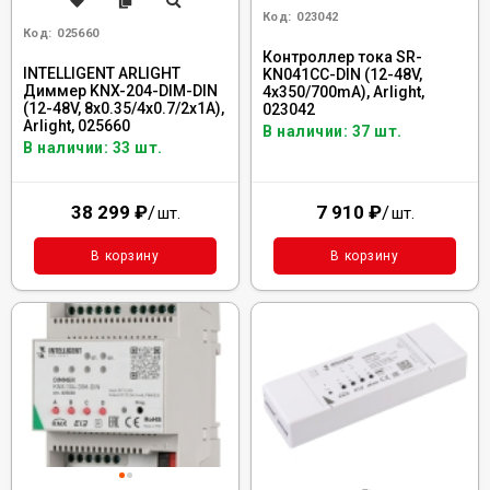
Код:
023042
Код:
025660
Контроллер тока SR-
INTELLIGENT ARLIGHT
KN041CC-DIN (12-48V,
Диммер KNX-204-DIM-DIN
4x350/700mA), Arlight,
(12-48V, 8x0.35/4x0.7/2x1A),
023042
Arlight, 025660
В наличии: 37 шт.
В наличии: 33 шт.
38 299
₽
/
7 910
₽
/
шт.
шт.
В корзину
В корзину