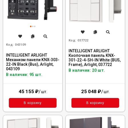
Код:
037722
Код:
043109
INTELLIGENT ARLIGHT
INTELLIGENT ARLIGHT
Кнопочная панель KNX-
Механизм панели KNX-303-
301-22-4-SH-IN White (BUS,
22-IN Black (Bus), Arlight,
Frame), Arlight, 037722
043109
В наличии: 20 шт.
В наличии: 95 шт.
45 155
₽
/
25 048
₽
/
шт.
шт.
В корзину
В корзину