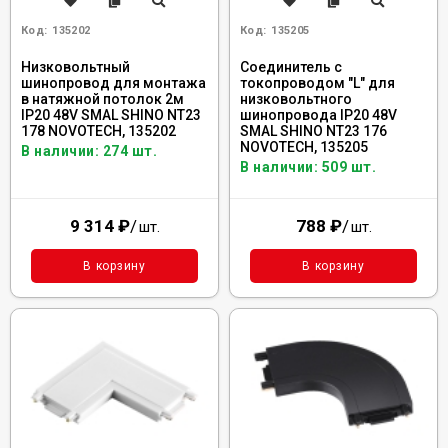
Код:
135202
Код:
135205
Низковольтный
Соединитель с
шинопровод для монтажа
токопроводом "L" для
в натяжной потолок 2м
низковольтного
IP20 48V SMAL SHINO NT23
шинопровода IP20 48V
178 NOVOTECH, 135202
SMAL SHINO NT23 176
NOVOTECH, 135205
В наличии: 274 шт.
В наличии: 509 шт.
9 314
₽
/
788
₽
/
шт.
шт.
В корзину
В корзину