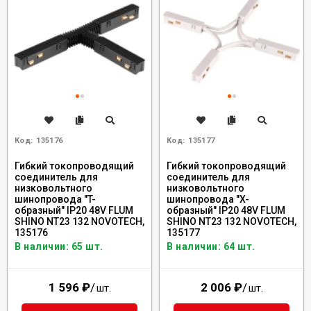
Код:
135176
Код:
135177
Гибкий токопроводящий
Гибкий токопроводящий
соединитель для
соединитель для
низковольтного
низковольтного
шинопровода "T-
шинопровода "X-
образный" IP20 48V FLUM
образный" IP20 48V FLUM
SHINO NT23 132 NOVOTECH,
SHINO NT23 132 NOVOTECH,
135176
135177
В наличии: 65 шт.
В наличии: 64 шт.
1 596
₽
/
2 006
₽
/
шт.
шт.