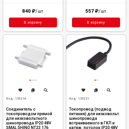
840
₽
/
557
₽
/
шт.
шт.
В корзину
В корзину
Код:
135216
Код:
135221
Соединитель с
Токопровод (подвод
токопроводом прямой
питания) для низковольт.
для низковольтного
шинопровода
шинопровода IP20 48V
встраиваемого в ГКЛ и
SMAL SHINO NT23 176
натяж. потолок IP20 48V