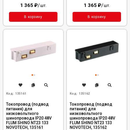
1 365
₽
/
1 365
₽
/
шт.
шт.
В корзину
В корзину
Код:
135161
Код:
135162
Токопровод (подвод
Токопровод (подвод
питания) для
питания) для
низковольтного
низковольтного
шинопровода IP20 48V
шинопровода IP20 48V
FLUM SHINO NT23 133
FLUM SHINO NT23 133
NOVOTECH, 135161
NOVOTECH, 135162