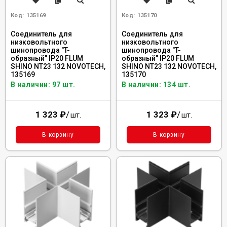
Код:
135169
Код:
135170
Соединитель для
Соединитель для
низковольтного
низковольтного
шинопровода "T-
шинопровода "T-
образный" IP20 FLUM
образный" IP20 FLUM
SHINO NT23 132 NOVOTECH,
SHINO NT23 132 NOVOTECH,
135169
135170
В наличии: 97 шт.
В наличии: 134 шт.
1 323
₽
/
1 323
₽
/
шт.
шт.
В корзину
В корзину