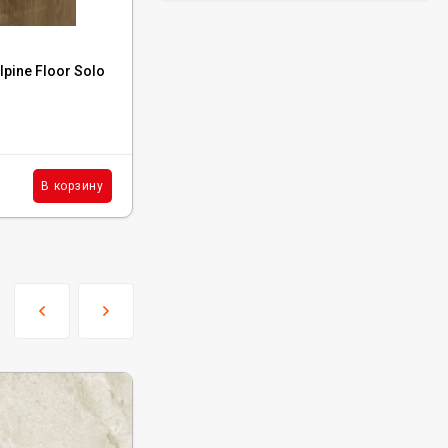
Код:
5001-02
pine Floor Solo
Каменный ламинат SPC NatisSton Leger
Host, 5001-02
В наличии : 5429 м²
1 520
₽
м²
В корзину
В корзину
/