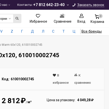
+7 812 642-23-40
О нас
Контакты
Заказать звонок
0
гории
Избранное
Сравнение
Вход
Корзина
V
Z
Г
Д
Л
С
Т
Ц
Все бренды
lo Warm 60x120, 610010002745
60x120, 610010002745
В
К
Код:
610010002745
избранное
сравнению
2 812
₽
Цена за упаковку:
4 049,28
₽
м²
/