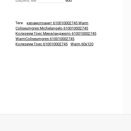
Ширина, мм
600
Теги:
керамогранит 610010002745 Warm
Coliseumgres Michelangelo 610010002745
Колизеум Грес Микеланджело 610010002745
WarmColiseumgres 610010002745
Колизеум Грес 610010002745
Warm 60x120