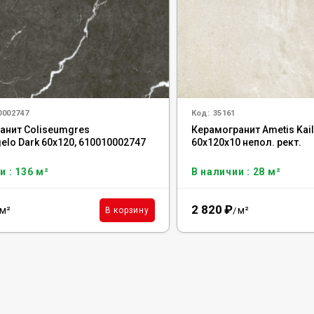
0002747
Код:
35161
анит Coliseumgres
Керамогранит Ametis Kai
elo Dark 60x120, 610010002747
60x120x10 непол. рект.
и : 136 м²
В наличии : 28 м²
2 820
₽
м²
м²
В корзину
/