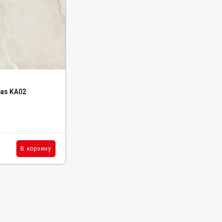
Код:
K-2014/MR/600x1200x11
las KA02
Керамогранит Kerranova Etagi Beige
60x120, K-2014/MR/600x1200x10
В наличии : 1 м²
2 830
₽
м²
В корзину
В корзину
/