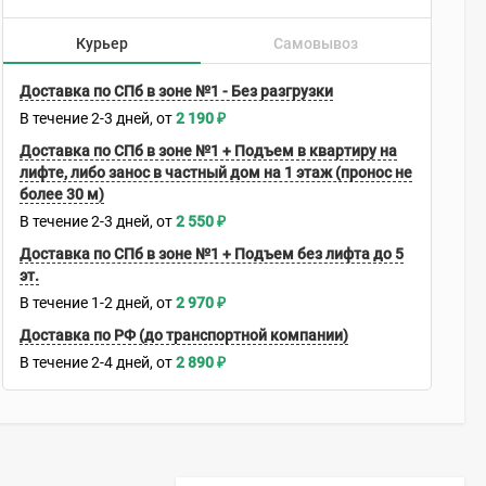
Курьер
Самовывоз
Доставка по СПб в зоне №1 - Без разгрузки
В течение
2-3
дней
2 190
₽
Доставка по СПб в зоне №1 + Подъем в квартиру на
лифте, либо занос в частный дом на 1 этаж (пронос не
более 30 м)
В течение
2-3
дней
2 550
₽
Доставка по СПб в зоне №1 + Подъем без лифта до 5
эт.
В течение
1-2
дней
2 970
₽
Доставка по РФ (до транспортной компании)
В течение
2-4
дней
2 890
₽