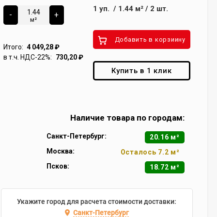
1
уп.
/
1.44
м²
/
2
шт.
-
+
м²
Добавить в корзиину
Итого:
4 049,28
₽
в т.ч. НДС-22%:
730,20
₽
Купить в 1 клик
Наличие товара по городам:
Санкт-Петербург:
20.16 м²
Москва:
Осталось 7.2 м²
Псков:
18.72 м²
Укажите город для расчета стоимости доставки:
Санкт-Петербург