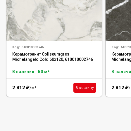
Код:
610010002746
Код:
61001
Керамогранит Coliseumgres
Керамогр
Michelangelo Cold 60x120, 610010002746
Michelang
В наличии : 50 м²
В наличи
2 812
₽
2 812
₽
м²
В корзину
/
/