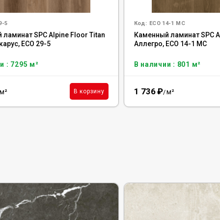
9-5
Код:
ECO 14-1 MC
ламинат SPC Alpine Floor Titan
Каменный ламинат SPC Al
карус, ЕСО 29-5
Аллегро, ЕСО 14-1 MC
и : 7295 м²
В наличии : 801 м²
1 736
₽
м²
м²
В корзину
/