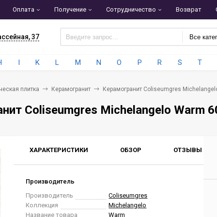
Оплата
Получение
Сотрудничество
Возврат
ассейная, 37
Все кате
H
I
K
L
M
N
O
P
R
S
T
ческая плитка
Керамогранит
Керамогранит Coliseumgres Michelange
нит Coliseumgres Michelangelo Warm 
ХАРАКТЕРИСТИКИ
ОБЗОР
ОТЗЫВЫ
0
Производитель
Производитель
Coliseumgres
Коллекция
Michelangelo
Название товара
Warm