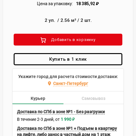
Цена за упаковку:
18 385,92
₽
2
уп.
/
2.56
м²
/
2
шт.
Добавить в корзиину
Купить в 1 клик
Укажите город для расчета стоимости доставки:
Санкт-Петербург
Курьер
Самовывоз
Доставка по СПб в зоне №1 - Без разгрузки
В течение
2-3
дней
1 990
₽
Доставка по СПб в зоне №1 + Подъем в квартиру
на лифте, либо занос в частный дом на 1 этаж