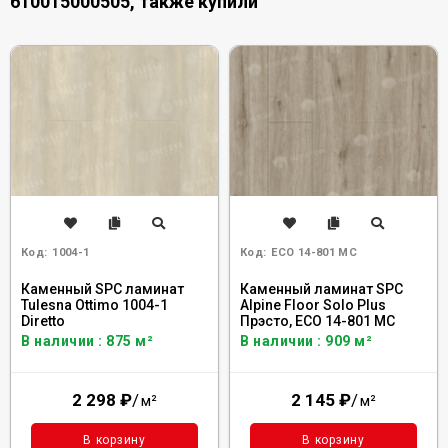
610015000505, также купили
Код:
1004-1
Код:
ECO 14-801 MC
Каменный SPC ламинат
Каменный ламинат SPC
Tulesna Ottimo 1004-1
Alpine Floor Solo Plus
Diretto
Прэсто, ЕСО 14-801 MC
В наличии : 875 м²
В наличии : 909 м²
2 298
₽
/
2 145
₽
/
м²
м²
В корзину
В корзину