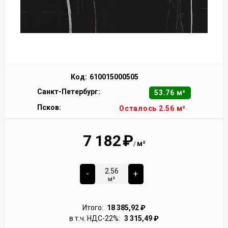
Код:
610015000505
Санкт-Петербург:
53.76 м²
Псков:
Осталось 2.56 м²
7 182
₽
м²
/
-
+
м²
Итого:
18 385,92
₽
в т.ч. НДС-22%:
3 315,49
₽