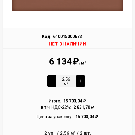
Код:
610015000673
НЕТ В НАЛИЧИИ
6 134
₽
м²
/
-
+
м²
Итого:
15 703,04
₽
в т.ч. НДС-22%:
2 831,70
₽
Цена за упаковку:
15 703,04
₽
2
уп.
/
2.56
м²
/
2
шт.