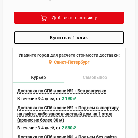
Добавить в корзиину
Купить в 1 клик
Укажите город для расчета стоимости доставки:
Санкт-Петербург
Курьер
Самовывоз
Доставка по СПб в зоне №1 - Без разгрузки
В течение
3-4
дней
2 190
₽
Доставка по СПб в зоне №1 + Подъем в квартиру
на лифте, либо занос в частный дом на 1 этаж
(пронос не более 30 м)
В течение
3-4
дней
2 550
₽
Доставка по СПб в зоне №1 + Подъем без лифта