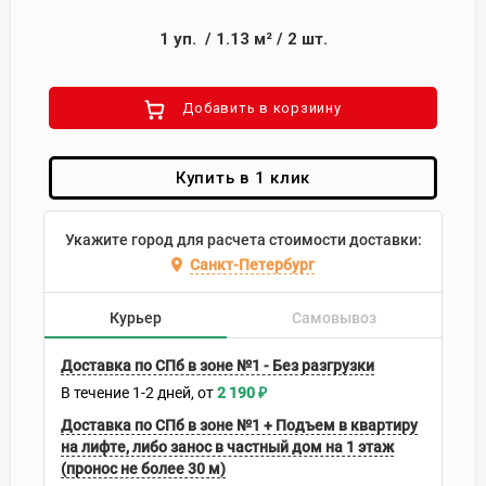
1
уп.
/
1.13
м²
/
2
шт.
Добавить в корзиину
Купить в 1 клик
Укажите город для расчета стоимости доставки:
Санкт-Петербург
Курьер
Самовывоз
Доставка по СПб в зоне №1 - Без разгрузки
В течение
1-2
дней
2 190
₽
Доставка по СПб в зоне №1 + Подъем в квартиру
на лифте, либо занос в частный дом на 1 этаж
(пронос не более 30 м)