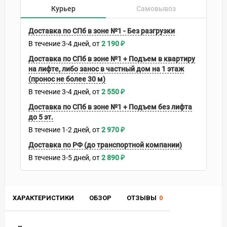
Курьер
Самовывоз
Доставка по СПб в зоне №1 - Без разгрузки
В течение
3-4
дней
2 190
₽
Доставка по СПб в зоне №1 + Подъем в квартиру
на лифте, либо занос в частный дом на 1 этаж
(пронос не более 30 м)
В течение
3-4
дней
2 550
₽
Доставка по СПб в зоне №1 + Подъем без лифта
до 5 эт.
В течение
1-2
дней
2 970
₽
Доставка по РФ (до транспортной компании)
В течение
3-5
дней
2 890
₽
ХАРАКТЕРИСТИКИ
ОБЗОР
ОТЗЫВЫ
0