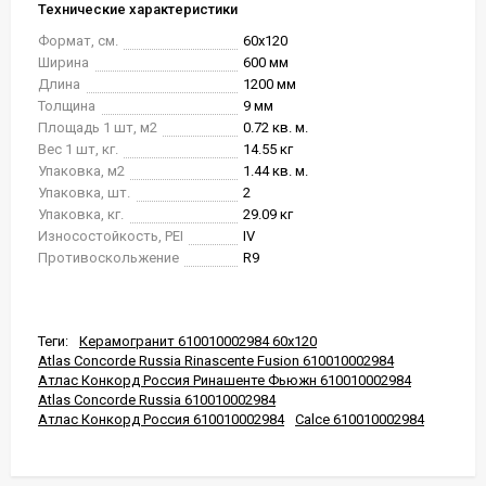
Технические характеристики
Формат, см.
60x120
Ширина
600 мм
Длина
1200 мм
Толщина
9 мм
Площадь 1 шт, м2
0.72 кв. м.
Вес 1 шт, кг.
14.55 кг
Упаковка, м2
1.44 кв. м.
Упаковка, шт.
2
Упаковка, кг.
29.09 кг
Износостойкость, PEI
IV
Противоскольжение
R9
Теги:
Керамогранит 610010002984 60x120
Atlas Concorde Russia Rinascente Fusion 610010002984
Атлас Конкорд Россия Ринашенте Фьюжн 610010002984
Atlas Concorde Russia 610010002984
Атлас Конкорд Россия 610010002984
Calce 610010002984