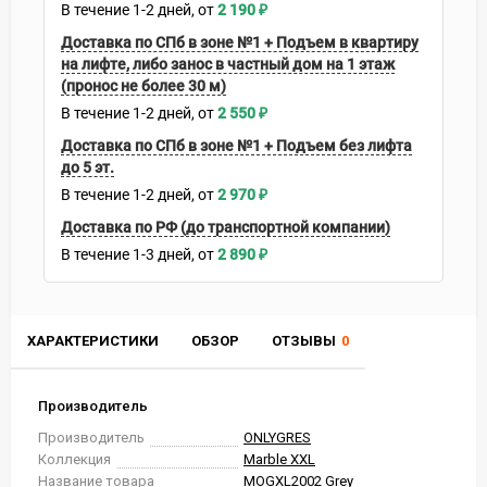
В течение
1-2
дней
2 190
₽
Доставка по СПб в зоне №1 + Подъем в квартиру
на лифте, либо занос в частный дом на 1 этаж
(пронос не более 30 м)
В течение
1-2
дней
2 550
₽
Доставка по СПб в зоне №1 + Подъем без лифта
до 5 эт.
В течение
1-2
дней
2 970
₽
Доставка по РФ (до транспортной компании)
В течение
1-3
дней
2 890
₽
ХАРАКТЕРИСТИКИ
ОБЗОР
ОТЗЫВЫ
0
Производитель
Производитель
ONLYGRES
Коллекция
Marble XXL
Название товара
MOGXL2002 Grey