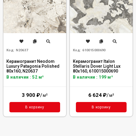
Код:
N20637
Код:
610015000690
Керамогранит Neodom
Керамогранит Italon
Luxury Patagonia Polished
Stellaris Dover Light Lux
80x160, N20637
80x160, 610015000690
В наличии : 52 м²
В наличии : 199 м²
3 900
₽
/
6 624
₽
/
м²
м²
В корзину
В корзину