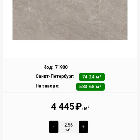
Код:
71900
Санкт-Петербург:
74.24 м²
На заводе:
583.68 м²
4 445
₽
м²
/
-
+
м²