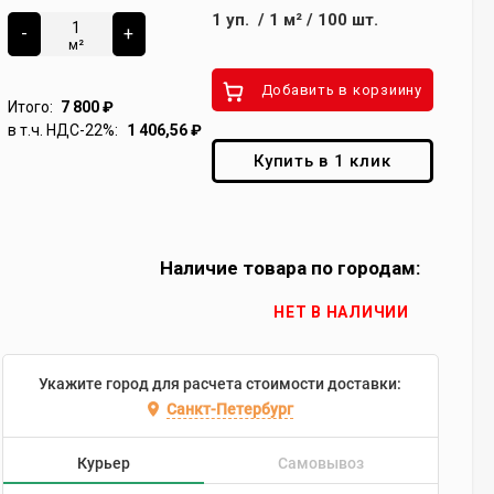
1
уп.
/
1
м²
/
100
шт.
-
+
м²
Добавить в корзиину
Итого:
7 800
₽
в т.ч. НДС-22%:
1 406,56
₽
Купить в 1 клик
Наличие товара по городам:
НЕТ В НАЛИЧИИ
Укажите город для расчета стоимости доставки:
Санкт-Петербург
Курьер
Самовывоз