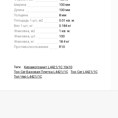
Ширина
100 мм
Длина
100 мм
Толщина
8 мм
Площадь 1 шт, м2
0.01 кв. м.
Вес 1 шт, кг.
0.184 кг
Упаковка, м2
1 кв. м.
Упаковка, шт.
100
Упаковка, кг.
18.4 кг
Противоскольжение
R10
Теги:
Керамогранит L4421/1C 10x10
Top Cer Базовая Плитка L4421/1C
Top Cer L4421/1C
Топ Чер L4421/1C