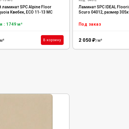
1-13 MC
Код:
04012
 ламинат SPC Alpine Floor
Ламинат SPC IDEAL Floori
uoia Квебек, ECO 11-13 MC
Scuro 04012, размер 305x
и : 1749 м²
Под заказ
2 050
₽
м²
м²
В корзину
/