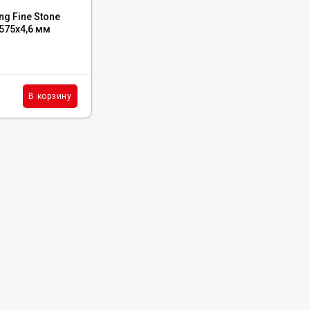
Код:
5001-02
ng Fine Stone
Каменный ламинат SPC NatisSton Leger
575x4,6 мм
Host, 5001-02
В наличии : 5429 м²
1 520
₽
м²
В корзину
В корзину
/