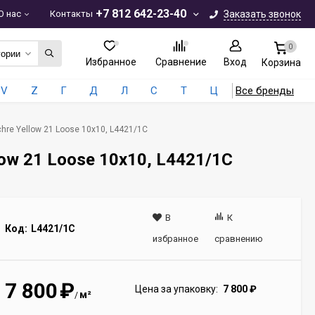
+7 812 642-23-40
О нас
Контакты
Заказать звонок
0
гории
Избранное
Сравнение
Вход
Корзина
V
Z
Г
Д
Л
С
Т
Ц
Все бренды
hre Yellow 21 Loose 10x10, L4421/1C
ow 21 Loose 10x10, L4421/1C
В
К
Код:
L4421/1C
избранное
сравнению
7 800
₽
Цена за упаковку:
7 800
₽
м²
/