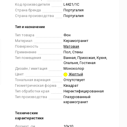
Код производителя
L4421/1C
Страна бренда
Португалия
Страна производства
Португалия
Тип и назначение
Тип товара
Фон
Материал
Керамогранит
Поверхность
Матовая
Применение
Пол, Стены
Тип помещения
Ванная, Прихожая, Кухня,
Спальня, Гостиная
Дизайн / имитация
Моноколор
Цвет
Желтый
Тональная вариация
Отсутствует
Геометрическая форма
Квадрат
Тип обработки края
Неректифицированная
Тип производства
Глазурованный
керамогранит
Технические
характеристики
Формат, см.
10x10