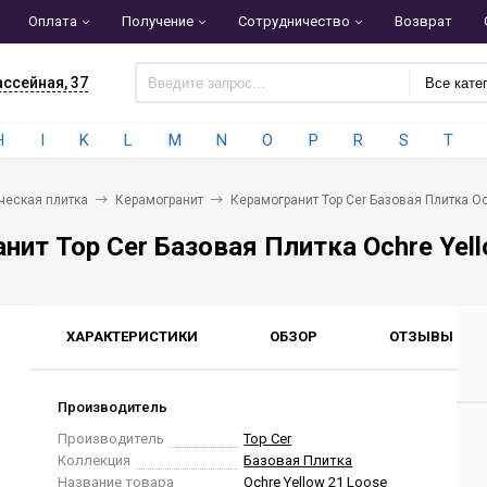
Оплата
Получение
Сотрудничество
Возврат
ассейная, 37
Все кате
H
I
K
L
M
N
O
P
R
S
T
ческая плитка
Керамогранит
Керамогранит Top Cer Базовая Плитка Oc
нит Top Cer Базовая Плитка Ochre Yell
ХАРАКТЕРИСТИКИ
ОБЗОР
ОТЗЫВЫ
0
Производитель
Производитель
Top Cer
Коллекция
Базовая Плитка
Название товара
Ochre Yellow 21 Loose