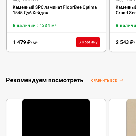
Код:
Т0029777
Код:
ECO 1
Каменный SPC ламинат FloorBee Optima
Каменный
1545 Дуб Хейдон
Grand Seq
В наличии : 1334 м²
В наличи
1 479
₽
2 543
₽
м²
В корзину
/
/
Рекомендуем посмотреть
СРАВНИТЬ ВСЕ