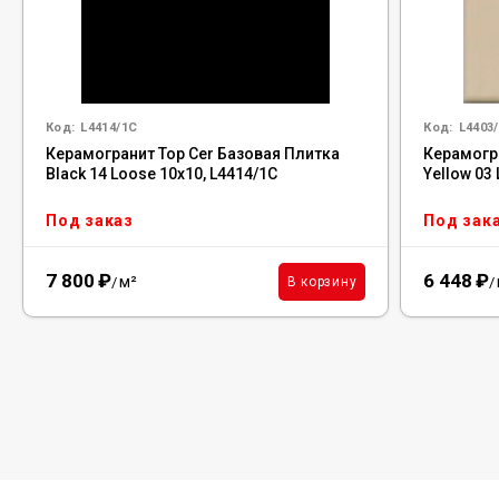
Код:
L4414/1C
Код:
L4403
Керамогранит Top Cer Базовая Плитка
Керамогр
Black 14 Loose 10x10, L4414/1C
Yellow 03
Под заказ
Под зак
7 800
₽
6 448
₽
м²
В корзину
/
/