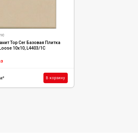
/1C
анит Top Cer Базовая Плитка
 Loose 10x10, L4403/1C
аз
м²
В корзину