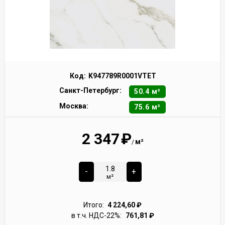
Код:
K947789R0001VTET
Санкт-Петербург:
50.4 м²
Москва:
75.6 м²
2 347
₽
м²
/
-
+
м²
Итого:
4 224,60
₽
в т.ч. НДС-22%:
761,81
₽