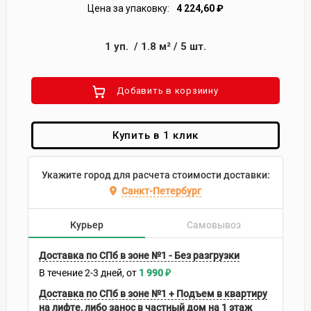
Цена за упаковку:
4 224,60
₽
1
уп.
/
1.8
м²
/
5
шт.
Добавить в корзиину
Купить в 1 клик
Укажите город для расчета стоимости доставки:
Санкт-Петербург
Курьер
Самовывоз
Доставка по СПб в зоне №1 - Без разгрузки
В течение
2-3
дней
1 990
₽
Доставка по СПб в зоне №1 + Подъем в квартиру
на лифте, либо занос в частный дом на 1 этаж