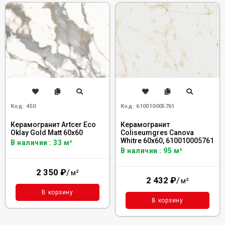
Код:
450
Код:
610010005761
Керамогранит Artcer Eco
Керамогранит
Oklay Gold Matt 60x60
Coliseumgres Canova
Whitre 60x60, 610010005761
В наличии : 33 м²
В наличии : 95 м²
2 350
₽
/
м²
2 432
₽
/
м²
В корзину
В корзину