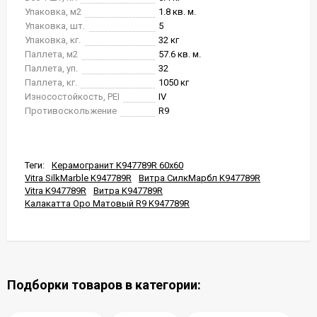
Упаковка, м2
1.8 кв. м.
Упаковка, шт.
5
Упаковка, кг.
32 кг
Паллета, м2
57.6 кв. м.
Паллета, уп.
32
Паллета, кг.
1050 кг
Износостойкость, PEI
IV
Противоскольжение
R9
Теги:
Керамогранит K947789R 60x60
Vitra SilkMarble K947789R
Витра СилкМарбл K947789R
Vitra K947789R
Витра K947789R
Калакатта Оро Матовый R9 K947789R
Подборки товаров в категории: