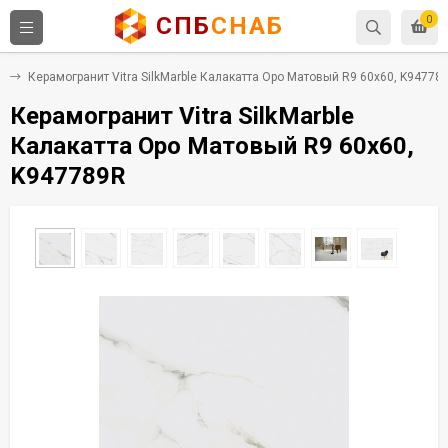
СПБ
СНАБ
0
т
Керамогранит Vitra SilkMarble Калакатта Оро Матовый R9 60x60, K94778
Керамогранит Vitra SilkMarble
Калакатта Оро Матовый R9 60x60,
K947789R