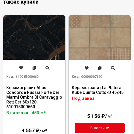
также купили
Код:
610015000660
Код:
00000007190
Керамогранит Atlas
Керамогранит La Platera
Concorde Russia Forte Dei
Kube Quinta Cotto-D 45x45
Marmi Ombra Di Caravaggio
Под заказ
Rett Cer 60x120,
610015000660
В наличии : 453 м²
5 156
₽
/
м²
В корзину
4 557
₽
/
м²