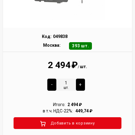
Код:
049838
Москва:
393 шт.
2 494
₽
шт.
/
-
+
шт.
Итого:
2 494
₽
в т.ч. НДС-22%:
449,74
₽
Добавить в корзиину