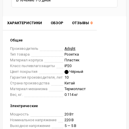
В течение
1-3
дней
ХАРАКТЕРИСТИКИ
ОБЗОР
ОТЗЫВЫ
0
Общие
Производитель
Arlight
Тип товара
Розетка
Материал корпуса
Пластик
Класс пылевлагозащиты
IP20
Цвет покрытия
Чёрный
Гарантия производителя, лет
10
Страна производства
Китай
Материал механизма
Термопласт
Вес, кг.
0.114 кг
Электрические
Мощность
20 Вт
Номинальное напряжение
220 В
Выходное напряжение
5 — 5 В