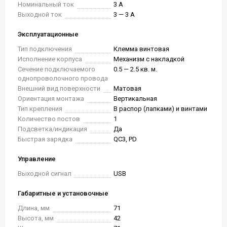
Номинальный ток
3 А
Выходной ток
3 — 3 А
Эксплуатационные
Тип подключения
Клемма винтовая
Исполнение корпуса
Механизм с накладкой
Сечение подключаемого
0.5 — 2.5 кв. м.
однопроволочного провода
Внешний вид поверхности
Матовая
Ориентация монтажа
Вертикальная
Тип крепления
В распор (лапками) и винтами
Количество постов
1
Подсветка/индикация
Да
Быстрая зарядка
QC3, PD
Управление
Выходной сигнал
USB
Габаритные и установочные
Длина, мм
71
Высота, мм
42