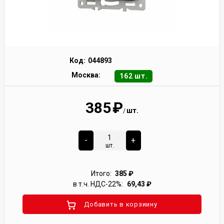
Код:
044893
Москва:
162 шт.
385
₽
шт.
/
-
+
шт.
Итого:
385
₽
в т.ч. НДС-22%:
69,43
₽
Добавить в корзиину