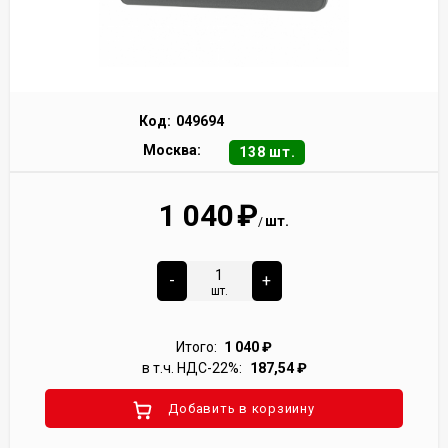
Код:
049694
Москва:
138 шт.
1 040
₽
шт.
/
-
+
шт.
Итого:
1 040
₽
в т.ч. НДС-22%:
187,54
₽
Добавить в корзиину