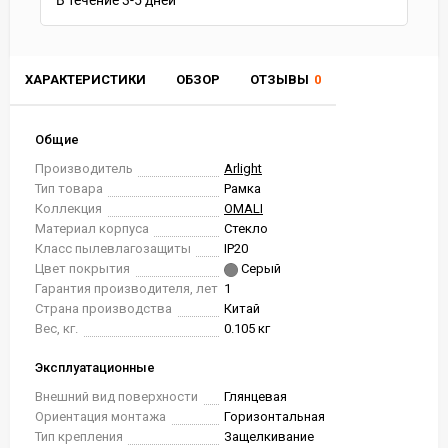
В течение
3-5
дней
ХАРАКТЕРИСТИКИ
ОБЗОР
ОТЗЫВЫ
0
Общие
Производитель
Arlight
Тип товара
Рамка
Коллекция
OMALI
Материал корпуса
Стекло
Класс пылевлагозащиты
IP20
Цвет покрытия
Серый
Гарантия производителя, лет
1
Страна производства
Китай
Вес, кг.
0.105 кг
Эксплуатационные
Внешний вид поверхности
Глянцевая
Ориентация монтажа
Горизонтальная
Тип крепления
Защелкивание