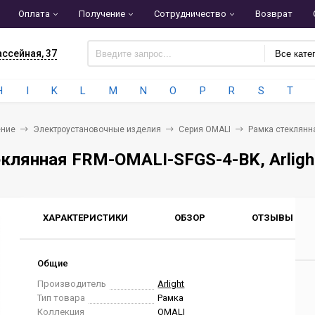
Оплата
Получение
Сотрудничество
Возврат
ассейная, 37
Все кате
H
I
K
L
M
N
O
P
R
S
T
ние
Электроустановочные изделия
Серия OMALI
Рамка стеклянна
клянная FRM-OMALI-SFGS-4-BK, Arligh
ХАРАКТЕРИСТИКИ
ОБЗОР
ОТЗЫВЫ
0
Общие
Производитель
Arlight
Тип товара
Рамка
Коллекция
OMALI