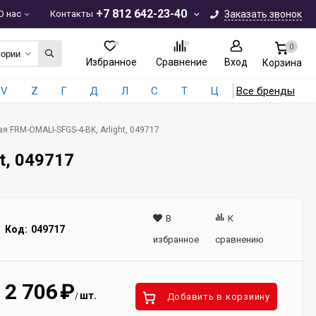
+7 812 642-23-40
О нас
Контакты
Заказать звонок
0
гории
Избранное
Сравнение
Вход
Корзина
V
Z
Г
Д
Л
С
Т
Ц
Все бренды
я FRM-OMALI-SFGS-4-BK, Arlight, 049717
t, 049717
В
К
Код:
049717
избранное
сравнению
2 706
₽
шт.
/
Добавить в корзиину