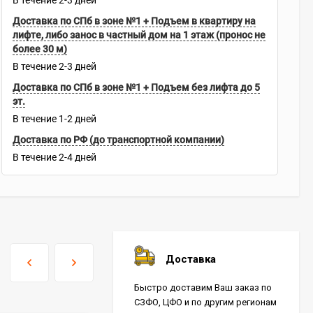
В течение
2-3
дней
Доставка по СПб в зоне №1 + Подъем в квартиру на
лифте, либо занос в частный дом на 1 этаж (пронос не
более 30 м)
В течение
2-3
дней
Доставка по СПб в зоне №1 + Подъем без лифта до 5
эт.
В течение
1-2
дней
Доставка по РФ (до транспортной компании)
В течение
2-4
дней
Доставка
Быстро доставим Ваш заказ по
СЗФО, ЦФО и по другим регионам