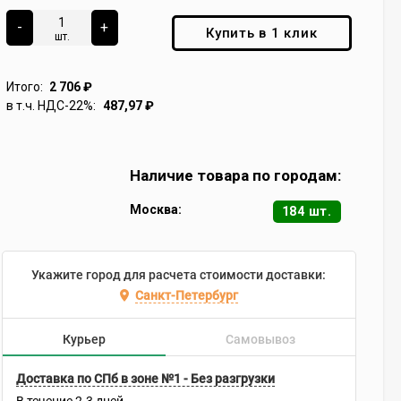
-
+
Купить в 1 клик
шт.
Итого:
2 706
₽
в т.ч. НДС-22%:
487,97
₽
Наличие товара по городам:
Москва:
184 шт.
Укажите город для расчета стоимости доставки:
Санкт-Петербург
Курьер
Самовывоз
Доставка по СПб в зоне №1 - Без разгрузки