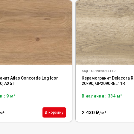
Код:
GP2090REL11R
нит Atlas Concorde Log Icon
Керамогранит Delacora R
0, AX5T
20x90, GP2090REL11R
и : 9 м²
В наличии : 334 м²
2 430
₽
м²
м²
В корзину
/