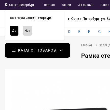
Санкт-Петербург
Главная
Акции
3D дизайн
Заказ
СПБ
СНАБ
Ваш город
Санкт-Петербург
?
г. Санкт-Петербург, ул. Б
Бренды:
4
A
B
C
D
E
F
G
Главная
Освеще
КАТАЛОГ ТОВАРОВ
Рамка сте