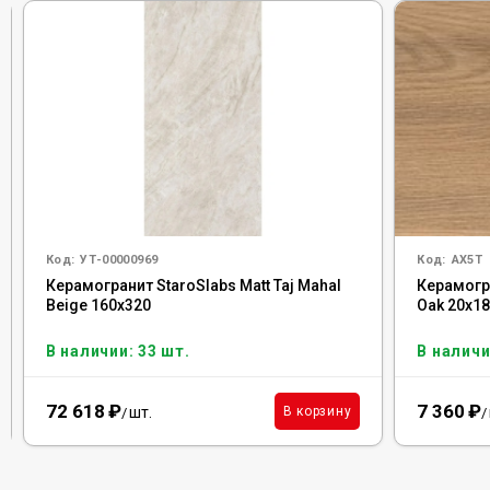
Код:
УТ-00000969
Код:
AX5T
Керамогранит StaroSlabs Matt Taj Mahal
Керамогра
Beige 160x320
Oak 20x18
В наличии: 33 шт.
В наличи
72 618
₽
7 360
₽
шт.
В корзину
/
/