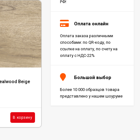
РФ!
Оплата онлайн
Оплата заказа различными
способами: по QR-коду, по
ссылке на оплату, по счету на
оплату с НДС-22%
Код:
AX5V
Большой выбор
ealwood Beige
Керамогранит Atlas Concorde Log Bright
Oak 20x180, AX5V
Более 10 000 образцов товара
представлено у нашем шоуруме
В наличии : 1 м²
7 360
₽
м²
В корзину
В корзину
/